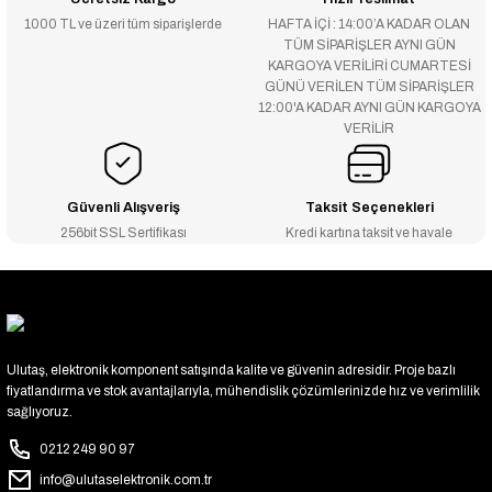
1000 TL ve üzeri tüm siparişlerde
HAFTA İÇİ : 14:00’A KADAR OLAN
TÜM SİPARİŞLER AYNI GÜN
KARGOYA VERİLİRİ CUMARTESİ
GÜNÜ VERİLEN TÜM SİPARİŞLER
12:00'A KADAR AYNI GÜN KARGOYA
VERİLİR
Güvenli Alışveriş
Taksit Seçenekleri
256bit SSL Sertifikası
Kredi kartına taksit ve havale
Ulutaş, elektronik komponent satışında kalite ve güvenin adresidir. Proje bazlı
fiyatlandırma ve stok avantajlarıyla, mühendislik çözümlerinizde hız ve verimlilik
sağlıyoruz.
0212 249 90 97
info@ulutaselektronik.com.tr