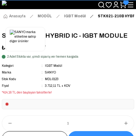
"Saat 14:00'a Kadar Verilen Siparişlerde Aynı Gün Kargo Avantajı!
"Binlerce Ürün Çeşitliliği ile Stoktan Hemen Teslim."
"Toptan Fiyatına Perakende Satış Avantajını Kaçırmayın!"
Anasayfa
MODÜL
IGBT Modül
STK621-210B HYBRI
"Üyelere Özel: Stok Önceliği ve Proje Fiyatları."
STK621-210B HYBRID IC - IGBT MODULE
₺3.712,11
+ KDV
2 Adet Stokta var, şimdi sipariş ver hemen kargoda
Kategori
IGBT Modül
Marka
SANYO
Stok Kodu
MDL-0123
Fiyat
3.712,11 TL + KDV
*414,16 TL den başlayan taksitlerle!