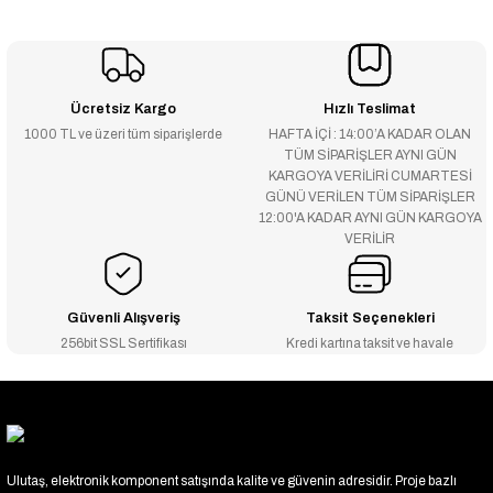
Ücretsiz Kargo
Hızlı Teslimat
1000 TL ve üzeri tüm siparişlerde
HAFTA İÇİ : 14:00’A KADAR OLAN
TÜM SİPARİŞLER AYNI GÜN
KARGOYA VERİLİRİ CUMARTESİ
GÜNÜ VERİLEN TÜM SİPARİŞLER
12:00'A KADAR AYNI GÜN KARGOYA
VERİLİR
Güvenli Alışveriş
Taksit Seçenekleri
256bit SSL Sertifikası
Kredi kartına taksit ve havale
Ulutaş, elektronik komponent satışında kalite ve güvenin adresidir. Proje bazlı