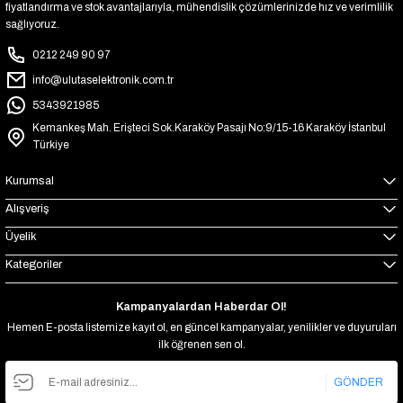
fiyatlandırma ve stok avantajlarıyla, mühendislik çözümlerinizde hız ve verimlilik
sağlıyoruz.
0212 249 90 97
info@ulutaselektronik.com.tr
5343921985
Kemankeş Mah. Erişteci Sok.Karaköy Pasajı No:9/15-16 Karaköy İstanbul
Türkiye
Kurumsal
Alışveriş
Üyelik
Kategoriler
Kampanyalardan Haberdar Ol!
Hemen E-posta listemize kayıt ol, en güncel kampanyalar, yenilikler ve duyuruları
ilk öğrenen sen ol.
GÖNDER