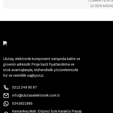
CUMARTESİ G
12:00'A KAD
Ulutaş, elektronik komponent satışında kalite ve
güvenin adresidir. Proje bazlı fiyatlandırma ve
stok avantajlarıyla, mühendislik çözümlerinizde
hız ve verimlilik sağlıyoruz.
0212 249 90 97
info@ulutaselektronik.com.tr
5343921985
Kemankeş Mah. Erişteci Sok.Karaköy Pasajı