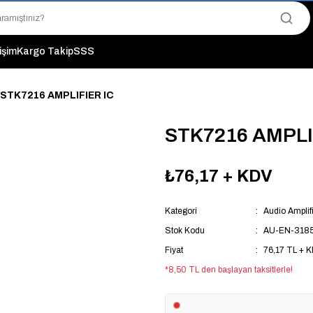
"Saat 14:00'a Kadar Verilen Siparişlerde Aynı Gün Kargo Avantajı!
"Binlerce Ürün Çeşitliliği ile Stoktan Hemen Teslim."
"Toptan Fiyatına Perakende Satış Avantajını Kaçırmayın!"
tişim
Kargo Takip
SSS
"Üyelere Özel: Stok Önceliği ve Proje Fiyatları."
STK7216 AMPLIFIER IC
STK7216 AMPLI
₺76,17
+ KDV
Kategori
Audio Amplifi
Stok Kodu
AU-EN-318
Fiyat
76,17 TL + 
*8,50 TL den başlayan taksitlerle!