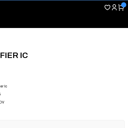
FIER IC
er Ic
5
KDV