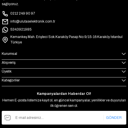
sağlıyoruz.
0212 249 90 97
info@ulutaselektronik.com.tr
5343921985
Kemankeş Mah. Erişteci Sok.Karaköy Pasajı No:9/15-16 Karaköy İstanbul
Türkiye
Kurumsal
Alışveriş
Üyelik
Kategoriler
Kampanyalardan Haberdar Ol!
Hemen E-posta listemize kayıt ol, en güncel kampanyalar, yenilikler ve duyuruları
ilk öğrenen sen ol.
GÖNDER