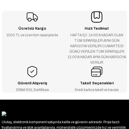
Ücretsiz Kargo
Hızlı Teslimat
1000 TL ve üzeri tüm siparişlerde
HAFTA İÇİ : 14:00’A KADAR OLAN
TÜM SİPARİŞLER AYNI GÜN
KARGOYA VERİLİRİ CUMARTESİ
GÜNÜ VERİLEN TÜM SİPARİŞLER
12:00'A KADAR AYNI GÜN KARGOYA
VERİLİR
Güvenli Alışveriş
Taksit Seçenekleri
256bit SSL Sertifikası
Kredi kartına taksit ve havale
Ulutaş, elektronik komponent satışında kalite ve güvenin adresidir. Proje bazlı
fiyatlandırma ve stok avantajlarıyla, mühendislik çözümlerinizde hız ve verimlilik