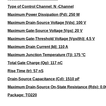
Type of Control Channel: N -Channel
Maximum Power Dissipation (Pd): 250 W
Maximum Drain-Source Voltage |Vds|: 100 V
Maximum Gate-Source Voltage |Vgs|: 20 V
Maximum Gate-Threshold Voltage |Vgs(th)|: 4.5 V
Maximum Drain Current |Id|: 110 A
Maximum Junction Temperature (Tj): 175 °C
Total Gate Charge (Qg): 117 nC
Rise Time (tr): 57 nS
Drain-Source Capacitance (Cd): 1510 pF
Maximum Drain-Source On-State Resistance (Rds): 0.
Package:
TO220