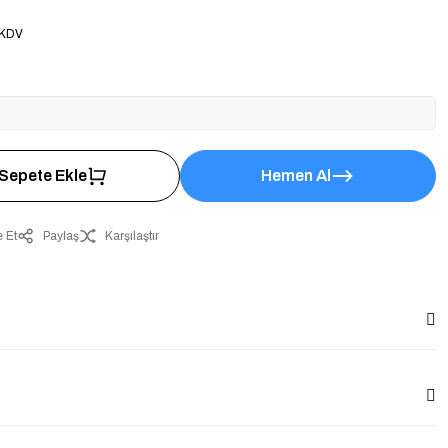
 KDV
Sepete Ekle
Hemen Al
 Et
Paylaş
Karşılaştır