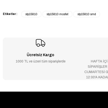
Etiketler :
stp15810
stp15810 mosfet
stp15810 smd
Ücretsiz Kargo
1000 TL ve üzeri tüm siparişlerde
HAFTA İÇİ
SİPARİŞLER
CUMARTESİ G
12:00'A KAD