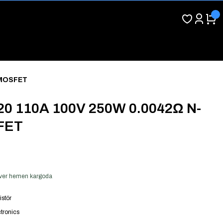
 MOSFET
0 110A 100V 250W 0.0042Ω N-
FET
ş ver hemen kargoda
istör
tronics