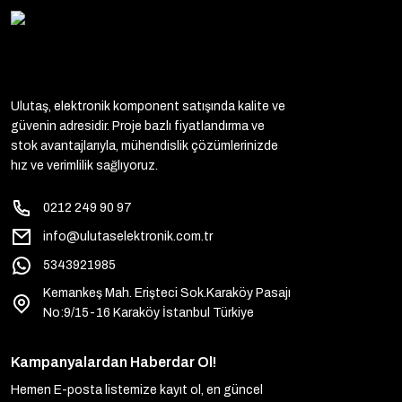
Ulutaş, elektronik komponent satışında kalite ve
güvenin adresidir. Proje bazlı fiyatlandırma ve
stok avantajlarıyla, mühendislik çözümlerinizde
hız ve verimlilik sağlıyoruz.
0212 249 90 97
info@ulutaselektronik.com.tr
5343921985
Kemankeş Mah. Erişteci Sok.Karaköy Pasajı
No:9/15-16 Karaköy İstanbul Türkiye
Kampanyalardan Haberdar Ol!
Hemen E-posta listemize kayıt ol, en güncel