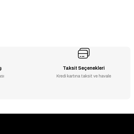
ş
Taksit Seçenekleri
ası
Kredi kartına taksit ve havale