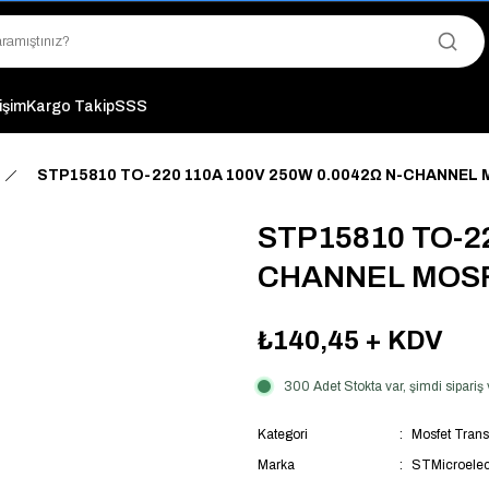
"Saat 14:00'a Kadar Verilen Siparişlerde Aynı Gün Kargo Avantajı!
"Binlerce Ürün Çeşitliliği ile Stoktan Hemen Teslim."
"Toptan Fiyatına Perakende Satış Avantajını Kaçırmayın!"
"Üyelere Özel: Stok Önceliği ve Proje Fiyatları."
tişim
Kargo Takip
SSS
STP15810 TO-220 110A 100V 250W 0.0042Ω N-CHANNEL
STP15810 TO-22
CHANNEL MOS
₺140,45
+ KDV
300 Adet Stokta var, şimdi sipari
Kategori
Mosfet Trans
Marka
STMicroelec