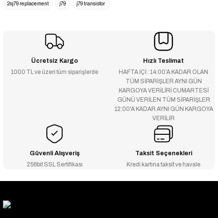
2sj79 replacement
j79
j79 transistor
Ücretsiz Kargo
Hızlı Teslimat
1000 TL ve üzeri tüm siparişlerde
HAFTA İÇİ : 14:00’A KADAR OLAN
TÜM SİPARİŞLER AYNI GÜN
KARGOYA VERİLİRİ CUMARTESİ
GÜNÜ VERİLEN TÜM SİPARİŞLER
12:00'A KADAR AYNI GÜN KARGOYA
VERİLİR
Güvenli Alışveriş
Taksit Seçenekleri
256bit SSL Sertifikası
Kredi kartına taksit ve havale