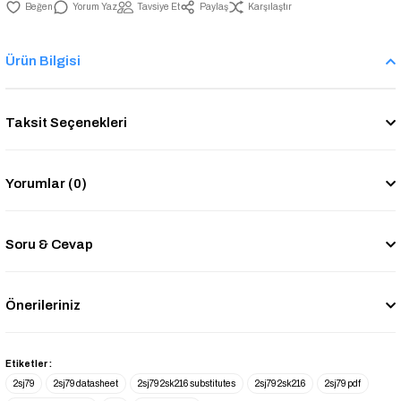
Yorum Yaz
Tavsiye Et
Paylaş
Karşılaştır
Ürün Bilgisi
Taksit Seçenekleri
Yorumlar (0)
Soru & Cevap
Önerileriniz
Etiketler :
2sj79
2sj79 datasheet
2sj79 2sk216 substitutes
2sj79 2sk216
2sj79 pdf