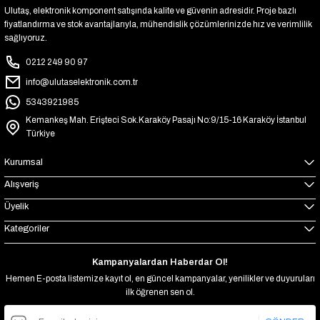
Ulutaş, elektronik komponent satışında kalite ve güvenin adresidir. Proje bazlı
fiyatlandırma ve stok avantajlarıyla, mühendislik çözümlerinizde hız ve verimlilik
sağlıyoruz.
0212 249 90 97
info@ulutaselektronik.com.tr
5343921985
Kemankeş Mah. Erişteci Sok.Karaköy Pasajı No:9/15-16 Karaköy İstanbul
Türkiye
Kurumsal
Alışveriş
Üyelik
Kategoriler
Kampanyalardan Haberdar Ol!
Hemen E-posta listemize kayıt ol, en güncel kampanyalar, yenilikler ve duyuruları
ilk öğrenen sen ol.