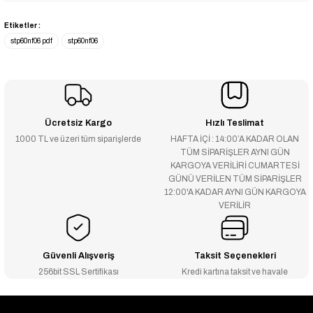
Etiketler :
stp60nf06 pdf
stp60nf06
Ücretsiz Kargo
Hızlı Teslimat
1000 TL ve üzeri tüm siparişlerde
HAFTA İÇİ : 14:00’A KADAR OLAN
TÜM SİPARİŞLER AYNI GÜN
KARGOYA VERİLİRİ CUMARTESİ
GÜNÜ VERİLEN TÜM SİPARİŞLER
12:00'A KADAR AYNI GÜN KARGOYA
VERİLİR
Güvenli Alışveriş
Taksit Seçenekleri
256bit SSL Sertifikası
Kredi kartına taksit ve havale