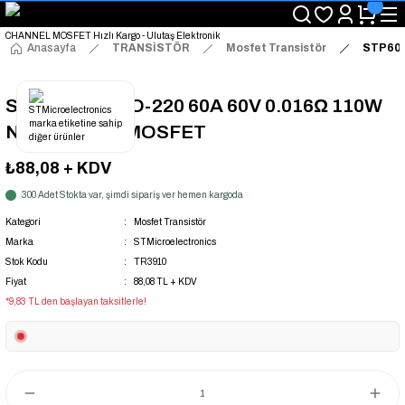
"Saat 14:00'a Kadar Verilen Siparişlerde Aynı Gün Kargo Avantajı!
"Binlerce Ürün Çeşitliliği ile Stoktan Hemen Teslim."
"Toptan Fiyatına Perakende Satış Avantajını Kaçırmayın!"
Anasayfa
TRANSİSTÖR
Mosfet Transistör
STP60N
"Üyelere Özel: Stok Önceliği ve Proje Fiyatları."
STP60NF06 TO-220 60A 60V 0.016Ω 110W
N-CHANNEL MOSFET
₺88,08
+ KDV
300 Adet Stokta var, şimdi sipariş ver hemen kargoda
Kategori
Mosfet Transistör
Marka
STMicroelectronics
Stok Kodu
TR3910
Fiyat
88,08 TL + KDV
*9,83 TL den başlayan taksitlerle!