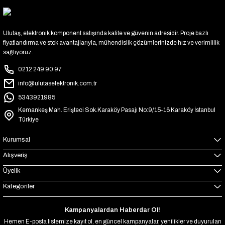
Ulutaş, elektronik komponent satışında kalite ve güvenin adresidir. Proje bazlı
fiyatlandırma ve stok avantajlarıyla, mühendislik çözümlerinizde hız ve verimlilik
sağlıyoruz.
0212 249 90 97
info@ulutaselektronik.com.tr
5343921985
Kemankeş Mah. Erişteci Sok.Karaköy Pasajı No:9/15-16 Karaköy İstanbul
Türkiye
Kurumsal
Alışveriş
Üyelik
Kategoriler
Kampanyalardan Haberdar Ol!
Hemen E-posta listemize kayıt ol, en güncel kampanyalar, yenilikler ve duyuruları