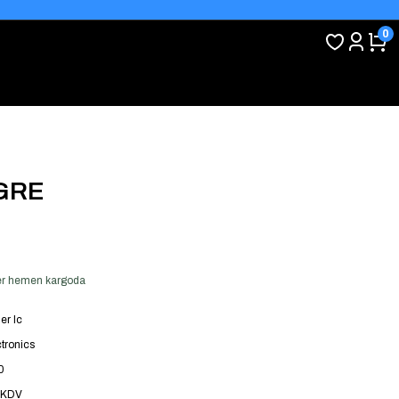
0
GRE
 ver hemen kargoda
er Ic
tronics
0
 KDV