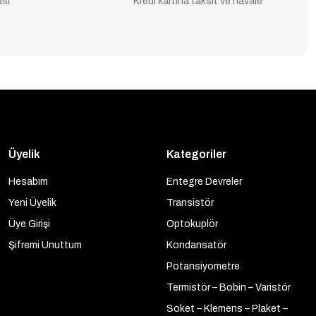
ası
Kredi kartına taksit ve havale
Üyelik
Kategoriler
Hesabım
Entegre Devreler
Yeni Üyelik
Transistör
Üye Girişi
Optokuplör
Şifremi Unuttum
Kondansatör
Potansiyometre
Termistör – Bobin – Varistör
Soket – Klemens – Plaket –