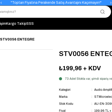
"Toptan Fiyatına Perakende Satış Avantajını Kaçırmayın!"
"Üyelere Özel: Stok Önceliği ve Proje Fiyatları."
tişim
Kargo Takip
SSS
STV0056 ENTEGRE
STV0056 ENTE
₺199,96
+ KDV
73 Adet Stokta var, şimdi sipariş
Kategori
Audio Amplifi
Marka
STMicroelec
Stok Kodu
AU-EN-309
Fiyat
199,96 TL +