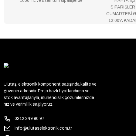
1000 TL ve üzeri tüm siparişlerde
HAFTA İÇİ
SİPARİŞLER
CUMARTESİ G
12:00'A KAD
Ulutaş, elektronik komponent satışında kalite ve
güvenin adresidir. Proje bazlı fiyatlandırma ve
stok avantajlarıyla, mühendislik çözümlerinizde
hız ve verimlilik sağlıyoruz.
0212 249 90 97
info@ulutaselektronik.com.tr