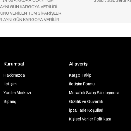
 : 14:00’A KADAR OLAN TÜM
256bit SSL Sertifik
 AYNI GÜN KARGOYA VERİLİRİ
ÜNÜ VERİLEN TÜM SİPARİŞLER
AR AYNI GÜN KARGOYA VERİLİR
Kurumsal
Alışveriş
Hakkımızda
Kargo Takip
İletişim
İletişim Formu
Yardım Merkezi
Mesafeli Satış Sözleşmesi
Sipariş
Gizlilik ve Güvenlik
İptal İade Koşullari
Kişisel Veriler Politikası