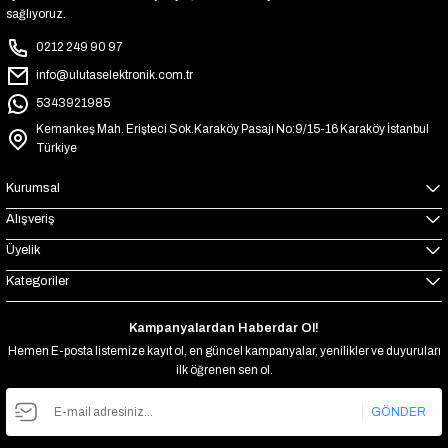
sağlıyoruz.
0212 249 90 97
info@ulutaselektronik.com.tr
5343921985
Kemankeş Mah. Erişteci Sok.Karaköy Pasajı No:9/15-16 Karaköy İstanbul
Türkiye
Kurumsal
Alışveriş
Üyelik
Kategoriler
Kampanyalardan Haberdar Ol!
Hemen E-posta listemize kayıt ol, en güncel kampanyalar, yenilikler ve duyuruları
ilk öğrenen sen ol.
GÖNDER