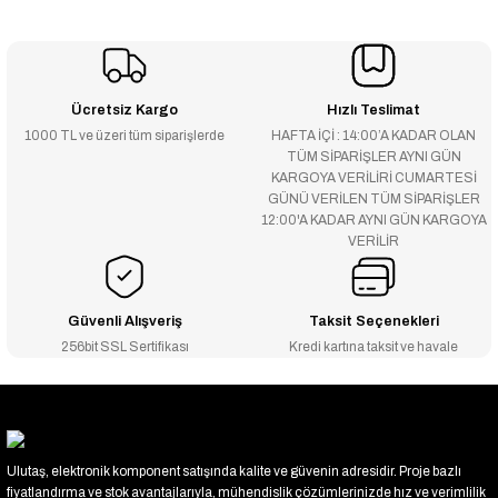
Ücretsiz Kargo
Hızlı Teslimat
1000 TL ve üzeri tüm siparişlerde
HAFTA İÇİ : 14:00’A KADAR OLAN
TÜM SİPARİŞLER AYNI GÜN
KARGOYA VERİLİRİ CUMARTESİ
GÜNÜ VERİLEN TÜM SİPARİŞLER
12:00'A KADAR AYNI GÜN KARGOYA
VERİLİR
Güvenli Alışveriş
Taksit Seçenekleri
256bit SSL Sertifikası
Kredi kartına taksit ve havale
Ulutaş, elektronik komponent satışında kalite ve güvenin adresidir. Proje bazlı
fiyatlandırma ve stok avantajlarıyla, mühendislik çözümlerinizde hız ve verimlilik