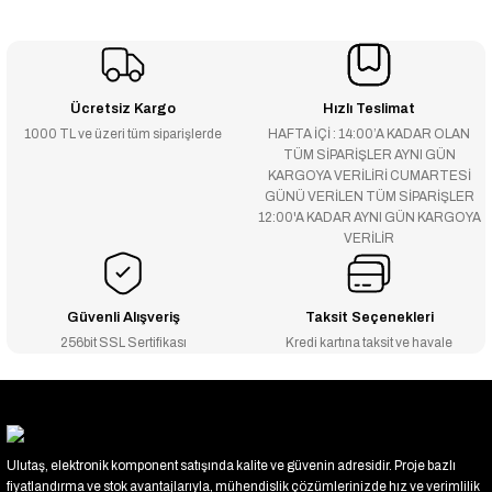
Ücretsiz Kargo
Hızlı Teslimat
1000 TL ve üzeri tüm siparişlerde
HAFTA İÇİ : 14:00’A KADAR OLAN
TÜM SİPARİŞLER AYNI GÜN
KARGOYA VERİLİRİ CUMARTESİ
GÜNÜ VERİLEN TÜM SİPARİŞLER
12:00'A KADAR AYNI GÜN KARGOYA
VERİLİR
Güvenli Alışveriş
Taksit Seçenekleri
256bit SSL Sertifikası
Kredi kartına taksit ve havale
Ulutaş, elektronik komponent satışında kalite ve güvenin adresidir. Proje bazlı
fiyatlandırma ve stok avantajlarıyla, mühendislik çözümlerinizde hız ve verimlilik