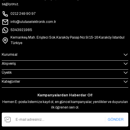
sağlıyoruz.
0212 249 90 97
info@ulutaselektronik.com.tr
5343921985
Kemankeş Mah. Erişteci Sok.Karaköy Pasajı No:9/15-16 Karaköy İstanbul
Türkiye
Kurumsal
Alışveriş
Üyelik
Kategoriler
Kampanyalardan Haberdar Ol!
Hemen E-posta listemize kayıt ol, en güncel kampanyalar, yenilikler ve duyuruları
ilk öğrenen sen ol.
GÖNDER