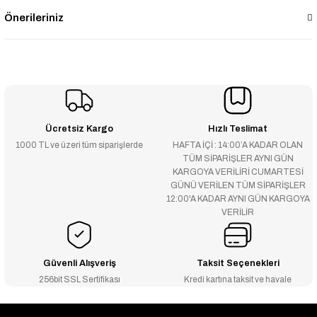
Önerileriniz
Ücretsiz Kargo
Hızlı Teslimat
1000 TL ve üzeri tüm siparişlerde
HAFTA İÇİ : 14:00’A KADAR OLAN
TÜM SİPARİŞLER AYNI GÜN
KARGOYA VERİLİRİ CUMARTESİ
GÜNÜ VERİLEN TÜM SİPARİŞLER
12:00'A KADAR AYNI GÜN KARGOYA
VERİLİR
Güvenli Alışveriş
Taksit Seçenekleri
256bit SSL Sertifikası
Kredi kartına taksit ve havale