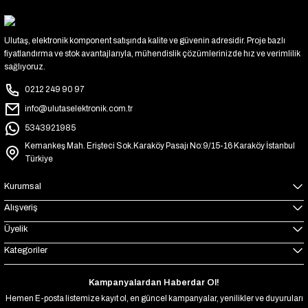
Ulutaş, elektronik komponent satışında kalite ve güvenin adresidir. Proje bazlı
fiyatlandırma ve stok avantajlarıyla, mühendislik çözümlerinizde hız ve verimlilik
sağlıyoruz.
0212 249 90 97
info@ulutaselektronik.com.tr
5343921985
Kemankeş Mah. Erişteci Sok.Karaköy Pasajı No:9/15-16 Karaköy İstanbul
Türkiye
Kurumsal
Alışveriş
Üyelik
Kategoriler
Kampanyalardan Haberdar Ol!
Hemen E-posta listemize kayıt ol, en güncel kampanyalar, yenilikler ve duyuruları