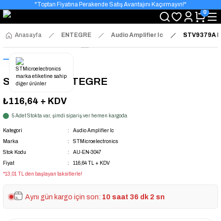
"Toptan Fiyatına Perakende Satış Avantajını Kaçırmayın!"
0
"Üyelere Özel: Stok Önceliği ve Proje Fiyatları."
Anasayfa
ENTEGRE
Audio Amplifier Ic
STV9379A 
STV9379A ENTEGRE
₺116,64
+ KDV
5 Adet Stokta var, şimdi sipariş ver hemen kargoda
Kategori
Audio Amplifier Ic
Marka
STMicroelectronics
Stok Kodu
AU-EN-3047
Fiyat
116,64 TL + KDV
*13,01 TL den başlayan taksitlerle!
Aynı gün kargo için son:
10 saat 36 dk 2 sn