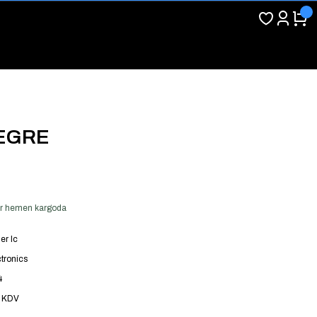
EGRE
ver hemen kargoda
er Ic
tronics
4
+ KDV