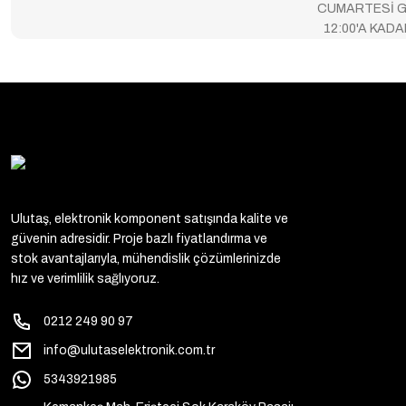
CUMARTESİ G
12:00'A KAD
Ulutaş, elektronik komponent satışında kalite ve
güvenin adresidir. Proje bazlı fiyatlandırma ve
stok avantajlarıyla, mühendislik çözümlerinizde
hız ve verimlilik sağlıyoruz.
0212 249 90 97
info@ulutaselektronik.com.tr
5343921985