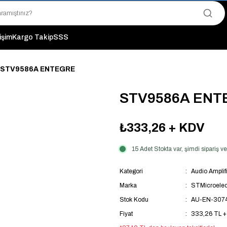
"Saat 14:00'a Kadar Verilen Siparişlerde Aynı Gün Kargo Avantajı!
"Binlerce Ürün Çeşitliliği ile Stoktan Hemen Teslim."
"Toptan Fiyatına Perakende Satış Avantajını Kaçırmayın!"
tişim
Kargo Takip
SSS
"Üyelere Özel: Stok Önceliği ve Proje Fiyatları."
STV9586A ENTEGRE
STV9586A ENT
₺333,26
+ KDV
15 Adet Stokta var, şimdi sipariş 
Kategori
Audio Amplifi
Marka
STMicroelec
Stok Kodu
AU-EN-307
Fiyat
333,26 TL 