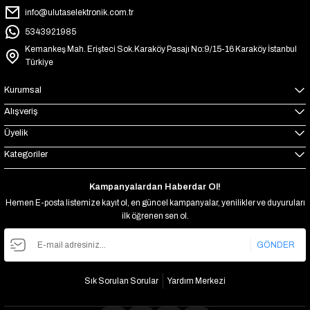
info@ulutaselektronik.com.tr
5343921985
Kemankeş Mah. Erişteci Sok.Karaköy Pasajı No:9/15-16 Karaköy İstanbul
Türkiye
Kurumsal
Alışveriş
Üyelik
Kategoriler
Kampanyalardan Haberdar Ol!
Hemen E-posta listemize kayıt ol, en güncel kampanyalar, yenilikler ve duyuruları
ilk öğrenen sen ol.
GÖNDER
Sık Sorulan Sorular
Yardım Merkezi