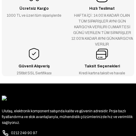
Ücretsiz Kargo
Hızlı Teslimat
1000 TL ve üzeri tüm siparişlerde
HAFTA İÇİ : 14:00’A KADAR OLAN
TÜM SİPARİŞLER AYNI GÜN
KARGOYA VERİLİRİ CUMARTESİ
GÜNÜ VERİLEN TÜM SİPARİŞLER
12:00'A KADAR AYNI GÜN KARGOYA
VERİLİR
Güvenli Alışveriş
Taksit Seçenekleri
256bit SSL Sertifikası
Kredi kartına taksit ve havale
Ulutaş, elektronik komponent satışında kalite ve güvenin adresidir. Proje bazlı
fiyatlandırma ve stok avantajlarıyla, mühendislik çözümlerinizde hız ve verimlilik
sağlıyoruz.
0212 249 90 97