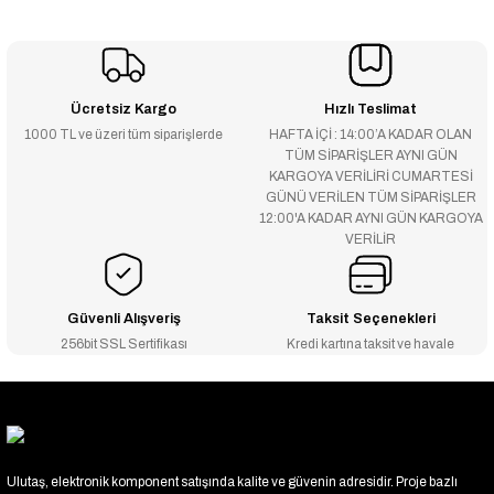
Ücretsiz Kargo
Hızlı Teslimat
1000 TL ve üzeri tüm siparişlerde
HAFTA İÇİ : 14:00’A KADAR OLAN
TÜM SİPARİŞLER AYNI GÜN
KARGOYA VERİLİRİ CUMARTESİ
GÜNÜ VERİLEN TÜM SİPARİŞLER
12:00'A KADAR AYNI GÜN KARGOYA
VERİLİR
Güvenli Alışveriş
Taksit Seçenekleri
256bit SSL Sertifikası
Kredi kartına taksit ve havale
Ulutaş, elektronik komponent satışında kalite ve güvenin adresidir. Proje bazlı