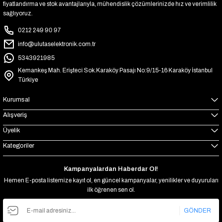
fiyatlandırma ve stok avantajlarıyla, mühendislik çözümlerinizde hız ve verimlilik
sağlıyoruz.
0212 249 90 97
info@ulutaselektronik.com.tr
5343921985
Kemankeş Mah. Erişteci Sok.Karaköy Pasajı No:9/15-16 Karaköy İstanbul
Türkiye
Kurumsal
Alışveriş
Üyelik
Kategoriler
Kampanyalardan Haberdar Ol!
Hemen E-posta listemize kayıt ol, en güncel kampanyalar, yenilikler ve duyuruları
ilk öğrenen sen ol.
GÖNDER