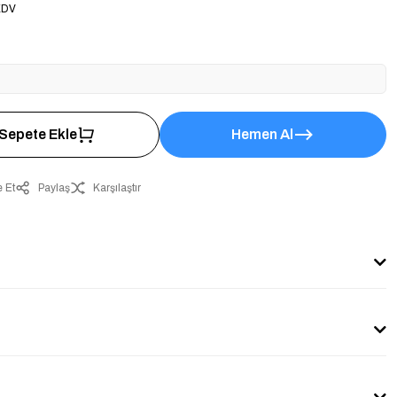
KDV
Sepete Ekle
Hemen Al
 Et
Paylaş
Karşılaştır