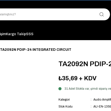
"Saat 14:00'a Kadar Verilen Siparişlerde Aynı Gün Kargo Avantajı!
"Binlerce Ürün Çeşitliliği ile Stoktan Hemen Teslim."
"Toptan Fiyatına Perakende Satış Avantajını Kaçırmayın!"
"Üyelere Özel: Stok Önceliği ve Proje Fiyatları."
tişim
Kargo Takip
SSS
TA2092N PDIP-24 INTEGRATED CIRCUIT
TA2092N PDIP-
₺35,69
+ KDV
31 Adet Stokta var, şimdi sipariş
Kategori
Audio Amplifi
Stok Kodu
AU-EN-135