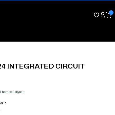
24 INTEGRATED CIRCUIT
 ver hemen kargoda
er Ic
9