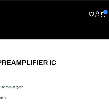
 PREAMPLIFIER IC
 ver hemen kargoda
er Ic