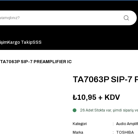
"Saat 14:00'a Kadar Verilen Siparişlerde Aynı Gün Kargo Avantajı!
"Binlerce Ürün Çeşitliliği ile Stoktan Hemen Teslim."
"Toptan Fiyatına Perakende Satış Avantajını Kaçırmayın!"
"Üyelere Özel: Stok Önceliği ve Proje Fiyatları."
tişim
Kargo Takip
SSS
TA7063P SIP-7 PREAMPLIFIER IC
TA7063P SIP-7
₺10,95
+ KDV
26 Adet Stokta var, şimdi sipariş
Kategori
Audio Amplifi
Marka
TOSHIBA