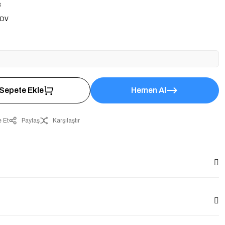
8
KDV
Sepete Ekle
Hemen Al
 Et
Paylaş
Karşılaştır