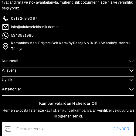
fiyatlandırma ve stok avantajlarıyla, mühendislik çözümlerinizde hız ve verimlilik
sağlıyoruz.
0212 249 90 97
info@ulutaselektronik.com.tr
5343921985
Kemankeş Mah. Erişteci Sok.Karaköy Pasajı No:9/15-16 Karaköy İstanbul
Türkiye
Kurumsal
Alışveriş
Üyelik
Kategoriler
Kampanyalardan Haberdar Ol!
Hemen E-posta listemize kayıt ol, en güncel kampanyalar, yenilikler ve duyuruları
ilk öğrenen sen ol.
GÖNDER