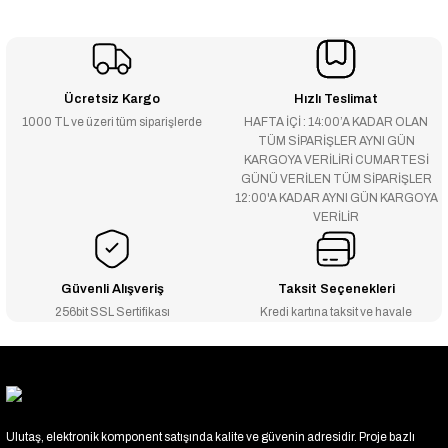
Ücretsiz Kargo
Hızlı Teslimat
1000 TL ve üzeri tüm siparişlerde
HAFTA İÇİ : 14:00’A KADAR OLAN
TÜM SİPARİŞLER AYNI GÜN
KARGOYA VERİLİRİ CUMARTESİ
GÜNÜ VERİLEN TÜM SİPARİŞLER
12:00'A KADAR AYNI GÜN KARGOYA
VERİLİR
Güvenli Alışveriş
Taksit Seçenekleri
256bit SSL Sertifikası
Kredi kartına taksit ve havale
Ulutaş, elektronik komponent satışında kalite ve güvenin adresidir. Proje bazlı