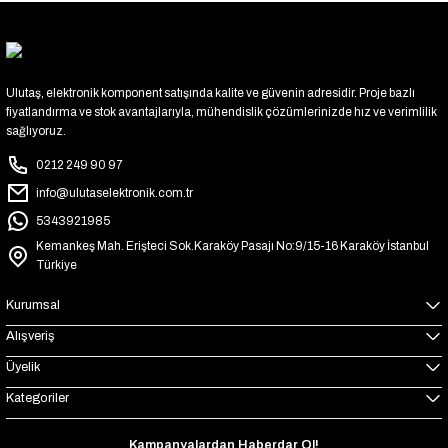
Ulutaş, elektronik komponent satışında kalite ve güvenin adresidir. Proje bazlı
fiyatlandırma ve stok avantajlarıyla, mühendislik çözümlerinizde hız ve verimlilik
sağlıyoruz.
0212 249 90 97
info@ulutaselektronik.com.tr
5343921985
Kemankeş Mah. Erişteci Sok.Karaköy Pasajı No:9/15-16 Karaköy İstanbul
Türkiye
Kurumsal
Alışveriş
Üyelik
Kategoriler
Kampanyalardan Haberdar Ol!