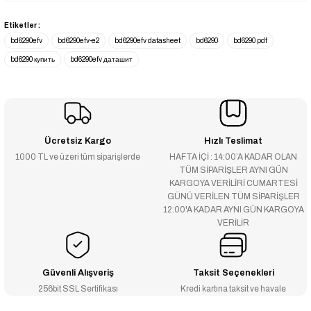
Etiketler :
bd6290efv
bd6290efv-e2
bd6290efv datasheet
bd6290
bd6290 pdf
bd6290 купить
bd6290efv даташит
Ücretsiz Kargo
Hızlı Teslimat
1000 TL ve üzeri tüm siparişlerde
HAFTA İÇİ : 14:00’A KADAR OLAN
TÜM SİPARİŞLER AYNI GÜN
KARGOYA VERİLİRİ CUMARTESİ
GÜNÜ VERİLEN TÜM SİPARİŞLER
12:00'A KADAR AYNI GÜN KARGOYA
VERİLİR
Güvenli Alışveriş
Taksit Seçenekleri
256bit SSL Sertifikası
Kredi kartına taksit ve havale