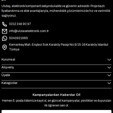
Ulutaş, elektronik komponent satışında kalite ve güvenin adresidir. Proje bazlı
fiyatlandırma ve stok avantajlarıyla, mühendislik çözümlerinizde hız ve verimlilik
sağlıyoruz.
0212 249 90 97
info@ulutaselektronik.com.tr
5343921985
Kemankeş Mah. Erişteci Sok.Karaköy Pasajı No:9/15-16 Karaköy İstanbul
Türkiye
Kurumsal
Alışveriş
Üyelik
Kategoriler
Kampanyalardan Haberdar Ol!
Hemen E-posta listemize kayıt ol, en güncel kampanyalar, yenilikler ve duyuruları
ilk öğrenen sen ol.