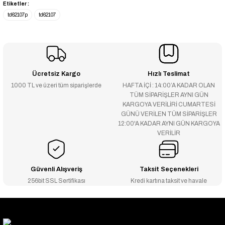
Etiketler :
td62107p
td62107
Ücretsiz Kargo
Hızlı Teslimat
1000 TL ve üzeri tüm siparişlerde
HAFTA İÇİ : 14:00’A KADAR OLAN
TÜM SİPARİŞLER AYNI GÜN
KARGOYA VERİLİRİ CUMARTESİ
GÜNÜ VERİLEN TÜM SİPARİŞLER
12:00'A KADAR AYNI GÜN KARGOYA
VERİLİR
Güvenli Alışveriş
Taksit Seçenekleri
256bit SSL Sertifikası
Kredi kartına taksit ve havale