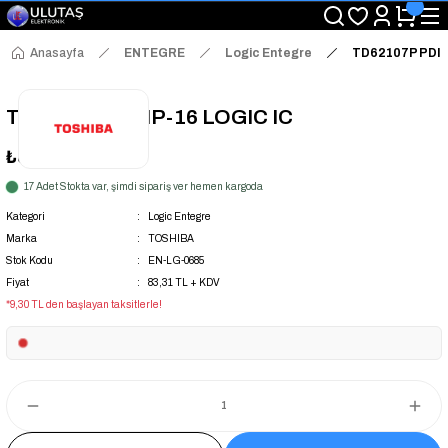
"Saat 14:00'a Kadar Verilen Siparişlerde Aynı Gün Kargo Avantajı!
"Binlerce Ürün Çeşitliliği ile Stoktan Hemen Teslim."
"Toptan Fiyatına Perakende Satış Avantajını Kaçırmayın!"
Anasayfa
ENTEGRE
Logic Entegre
TD62107P PDIP
"Üyelere Özel: Stok Önceliği ve Proje Fiyatları."
TD62107P PDIP-16 LOGIC IC
₺83,31
+ KDV
17 Adet Stokta var, şimdi sipariş ver hemen kargoda
Kategori
Logic Entegre
Marka
TOSHIBA
Stok Kodu
EN-LG-0685
Fiyat
83,31 TL + KDV
*9,30 TL den başlayan taksitlerle!