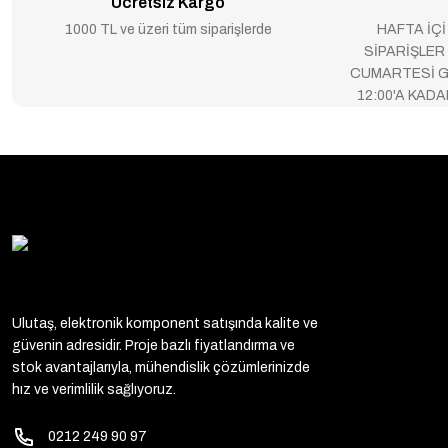
Ücretsiz Kargo
1000 TL ve üzeri tüm siparişlerde
HAFTA İÇİ
SİPARİŞLER
CUMARTESİ G
12:00'A KAD
Ulutaş, elektronik komponent satışında kalite ve
güvenin adresidir. Proje bazlı fiyatlandırma ve
stok avantajlarıyla, mühendislik çözümlerinizde
hız ve verimlilik sağlıyoruz.
0212 249 90 97