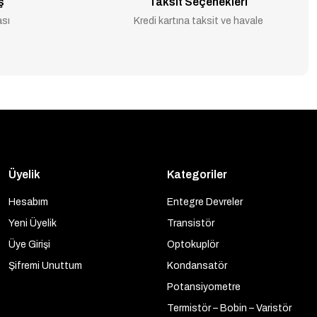
ş
Taksit Seçenekleri
ası
Kredi kartına taksit ve havale
Üyelik
Kategoriler
Hesabım
Entegre Devreler
Yeni Üyelik
Transistör
Üye Girişi
Optokuplör
Şifremi Unuttum
Kondansatör
Potansiyometre
Termistör – Bobin – Varistör