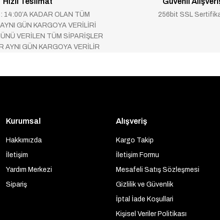
Hızlı Teslimat
Güvenli Alışveri
 : 14:00’A KADAR OLAN TÜM
256bit SSL Sertifik
 AYNI GÜN KARGOYA VERİLİRİ
ÜNÜ VERİLEN TÜM SİPARİŞLER
AR AYNI GÜN KARGOYA VERİLİR
Kurumsal
Alışveriş
Hakkımızda
Kargo Takip
İletişim
İletişim Formu
Yardım Merkezi
Mesafeli Satış Sözleşmesi
Sipariş
Gizlilik ve Güvenlik
İptal İade Koşullari
Kişisel Veriler Politikası