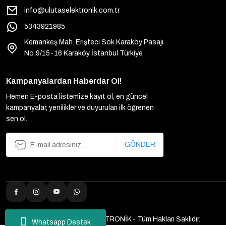
info@ulutaselektronik.com.tr
5343921985
Kemankeş Mah. Erişteci Sok.Karaköy Pasajı
No:9/15-16 Karaköy İstanbul Türkiye
Kampanyalardan Haberdar Ol!
Hemen E-posta listemize kayıt ol, en güncel
kampanyalar, yenilikler ve duyuruları ilk öğrenen
sen ol.
GÖNDER
2025 Copyright ULUTAŞ ELEKTRONİK - Tüm Hakları Saklıdır.
Whatsapp Destek