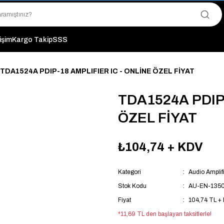
"Saat 14:00'a Kadar Verilen Siparişlerde Aynı Gün Kargo Avantajı!
"Binlerce Ürün Çeşitliliği ile Stoktan Hemen Teslim."
"Toptan Fiyatına Perakende Satış Avantajını Kaçırmayın!"
"Üyelere Özel: Stok Önceliği ve Proje Fiyatları."
tişim
Kargo Takip
SSS
TDA1524A PDIP-18 AMPLIFIER IC - ONLİNE ÖZEL FİYAT
TDA1524A PDIP-
ÖZEL FİYAT
₺104,74
+ KDV
Kategori
Audio Amplifi
Stok Kodu
AU-EN-135
Fiyat
104,74 TL +
*11,69 TL den başlayan taksitlerle!