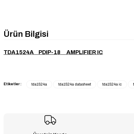
Ürün Bilgisi
TDA1524A PDIP-18 AMPLIFIER IC
Etiketler :
tda1524a
tda1524a datasheet
tda1524a ic