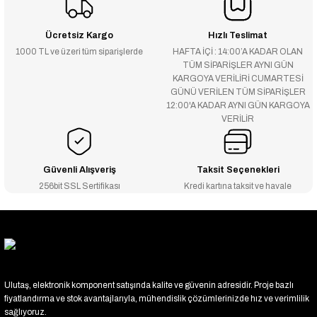
Ücretsiz Kargo
Hızlı Teslimat
1000 TL ve üzeri tüm siparişlerde
HAFTA İÇİ : 14:00’A KADAR OLAN
TÜM SİPARİŞLER AYNI GÜN
KARGOYA VERİLİRİ CUMARTESİ
GÜNÜ VERİLEN TÜM SİPARİŞLER
12:00'A KADAR AYNI GÜN KARGOYA
VERİLİR
Güvenli Alışveriş
Taksit Seçenekleri
256bit SSL Sertifikası
Kredi kartına taksit ve havale
Ulutaş, elektronik komponent satışında kalite ve güvenin adresidir. Proje bazlı
fiyatlandırma ve stok avantajlarıyla, mühendislik çözümlerinizde hız ve verimlilik
sağlıyoruz.