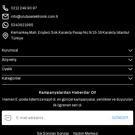
0212 249 90 97
info@ulutaselektronik.com.tr
5343921985
Kemankeş Mah. Erişteci Sok.Karaköy Pasajı No:9/15-16 Karaköy İstanbul
Türkiye
Kurumsal
Alışveriş
Üyelik
Kategoriler
Kampanyalardan Haberdar Ol!
Hemen E-posta listemize kayıt ol, en güncel kampanyalar, yenilikler ve duyuruları
ilk öğrenen sen ol.
GÖNDER
Sık Sorulan Sorular
Yardım Merkezi