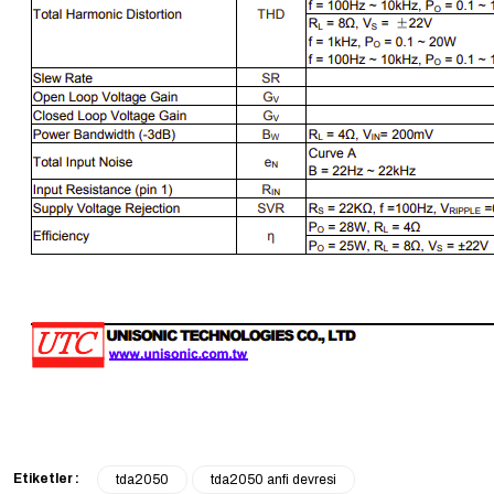
Etiketler :
tda2050
tda2050 anfi devresi