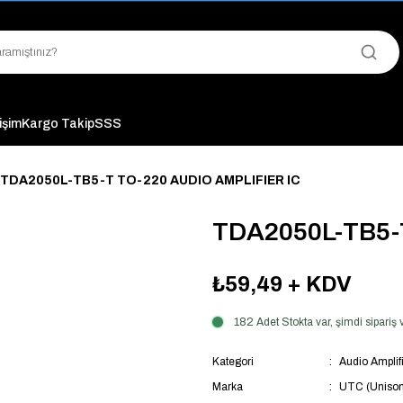
"Saat 14:00'a Kadar Verilen Siparişlerde Aynı Gün Kargo Avantajı!
"Binlerce Ürün Çeşitliliği ile Stoktan Hemen Teslim."
"Toptan Fiyatına Perakende Satış Avantajını Kaçırmayın!"
"Üyelere Özel: Stok Önceliği ve Proje Fiyatları."
tişim
Kargo Takip
SSS
TDA2050L-TB5-T TO-220 AUDIO AMPLIFIER IC
TDA2050L-TB5-
₺59,49
+ KDV
182 Adet Stokta var, şimdi sipari
Kategori
Audio Amplifi
Marka
UTC (Unison