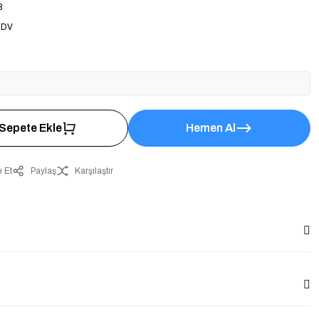
8
KDV
Sepete Ekle
Hemen Al
 Et
Paylaş
Karşılaştır