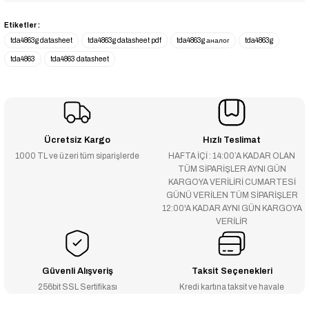
Etiketler :
tda4863g datasheet
tda4863g datasheet pdf
tda4863g аналог
tda4863g
tda4863
tda4863 datasheet
Ücretsiz Kargo
Hızlı Teslimat
1000 TL ve üzeri tüm siparişlerde
HAFTA İÇİ : 14:00’A KADAR OLAN
TÜM SİPARİŞLER AYNI GÜN
KARGOYA VERİLİRİ CUMARTESİ
GÜNÜ VERİLEN TÜM SİPARİŞLER
12:00'A KADAR AYNI GÜN KARGOYA
VERİLİR
Güvenli Alışveriş
Taksit Seçenekleri
256bit SSL Sertifikası
Kredi kartına taksit ve havale