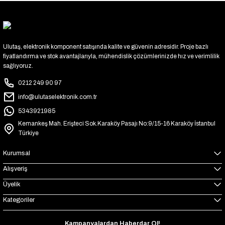
Ulutaş, elektronik komponent satışında kalite ve güvenin adresidir. Proje bazlı
fiyatlandırma ve stok avantajlarıyla, mühendislik çözümlerinizde hız ve verimlilik
sağlıyoruz.
0212 249 90 97
info@ulutaselektronik.com.tr
5343921985
Kemankeş Mah. Erişteci Sok.Karaköy Pasajı No:9/15-16 Karaköy İstanbul
Türkiye
Kurumsal
Alışveriş
Üyelik
Kategoriler
Kampanyalardan Haberdar Ol!