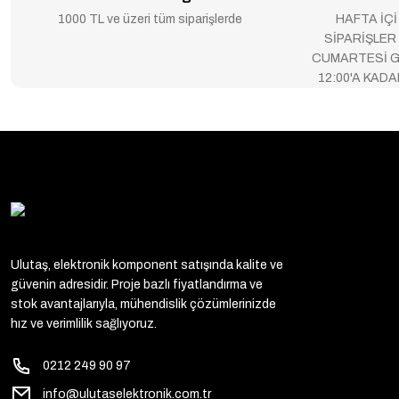
1000 TL ve üzeri tüm siparişlerde
HAFTA İÇİ
SİPARİŞLER
CUMARTESİ G
12:00'A KAD
Ulutaş, elektronik komponent satışında kalite ve
güvenin adresidir. Proje bazlı fiyatlandırma ve
stok avantajlarıyla, mühendislik çözümlerinizde
hız ve verimlilik sağlıyoruz.
0212 249 90 97
info@ulutaselektronik.com.tr