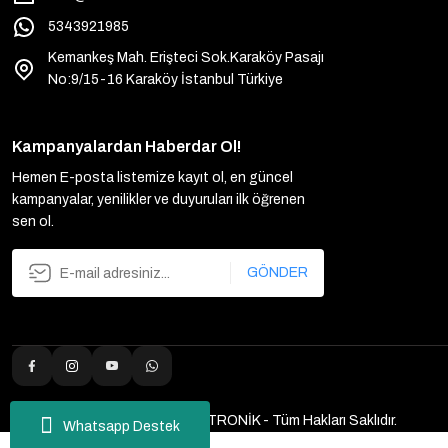
5343921985
Kemankeş Mah. Erişteci Sok.Karaköy Pasajı
No:9/15-16 Karaköy İstanbul Türkiye
Kampanyalardan Haberdar Ol!
Hemen E-posta listemize kayıt ol, en güncel
kampanyalar, yenilikler ve duyuruları ilk öğrenen
sen ol.
GÖNDER
2025 Copyright ULUTAŞ ELEKTRONİK - Tüm Hakları Saklıdır.
Whatsapp Destek