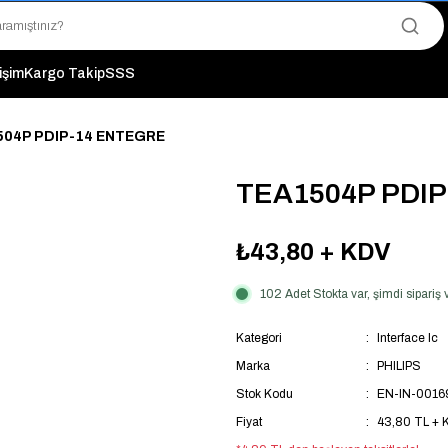
"Saat 14:00'a Kadar Verilen Siparişlerde Aynı Gün Kargo Avantajı!
"Binlerce Ürün Çeşitliliği ile Stoktan Hemen Teslim."
"Toptan Fiyatına Perakende Satış Avantajını Kaçırmayın!"
tişim
Kargo Takip
SSS
"Üyelere Özel: Stok Önceliği ve Proje Fiyatları."
504P PDIP-14 ENTEGRE
TEA1504P PDI
₺43,80
+ KDV
102 Adet Stokta var, şimdi sipari
Kategori
Interface Ic
Marka
PHILIPS
Stok Kodu
EN-IN-0016
Fiyat
43,80 TL + 