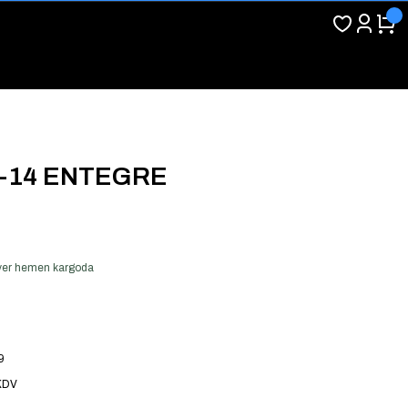
P-14 ENTEGRE
ş ver hemen kargoda
9
KDV