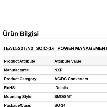
Ürün Bilgisi
TEA1522T/N2 SOIC-14 POWER MANAGEMENT
Product Attribute
Attribute Value
Manufacturer:
NXP
Product Category:
AC/DC Converters
RoHS:
Details
Mounting Style:
SMD/SMT
Package/Case:
SO-14