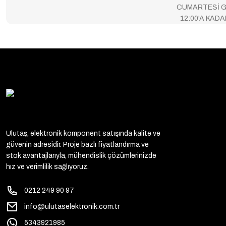
CUMARTESİ G
12:00'A KAD
Ulutaş, elektronik komponent satışında kalite ve
güvenin adresidir. Proje bazlı fiyatlandırma ve
stok avantajlarıyla, mühendislik çözümlerinizde
hız ve verimlilik sağlıyoruz.
0212 249 90 97
info@ulutaselektronik.com.tr
5343921985