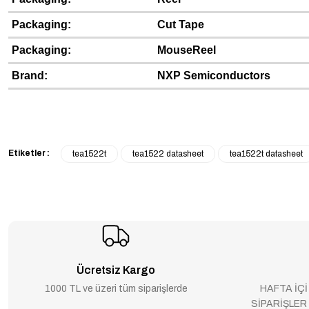
Packaging:
Cut Tape
Packaging:
MouseReel
Brand:
NXP Semiconductors
Etiketler :
tea1522t
tea1522 datasheet
tea1522t datasheet
Ücretsiz Kargo
1000 TL ve üzeri tüm siparişlerde
HAFTA İÇİ
SİPARİŞLER