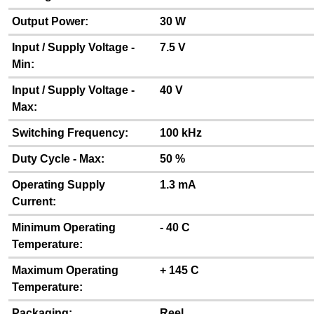
Output Power:
30 W
Input / Supply Voltage -
7.5 V
Min:
Input / Supply Voltage -
40 V
Max:
Switching Frequency:
100 kHz
Duty Cycle - Max:
50 %
Operating Supply
1.3 mA
Current:
Minimum Operating
- 40 C
Temperature:
Maximum Operating
+ 145 C
Temperature:
Packaging:
Reel