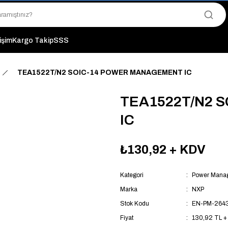
"Saat 14:00'a Kadar Verilen Siparişlerde Aynı Gün Kargo Avantajı!
"Binlerce Ürün Çeşitliliği ile Stoktan Hemen Teslim."
"Toptan Fiyatına Perakende Satış Avantajını Kaçırmayın!"
"Üyelere Özel: Stok Önceliği ve Proje Fiyatları."
tişim
Kargo Takip
SSS
TEA1522T/N2 SOIC-14 POWER MANAGEMENT IC
TEA1522T/N2 
IC
₺130,92
+ KDV
Kategori
Power Manag
Marka
NXP
Stok Kodu
EN-PM-264
Fiyat
130,92 TL +