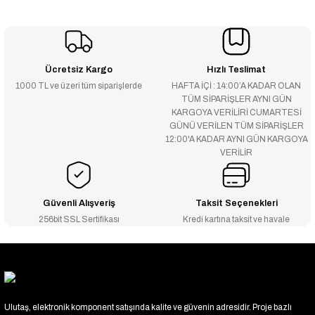
Ücretsiz Kargo
Hızlı Teslimat
1000 TL ve üzeri tüm siparişlerde
HAFTA İÇİ : 14:00’A KADAR OLAN
TÜM SİPARİŞLER AYNI GÜN
KARGOYA VERİLİRİ CUMARTESİ
GÜNÜ VERİLEN TÜM SİPARİŞLER
12:00'A KADAR AYNI GÜN KARGOYA
VERİLİR
Güvenli Alışveriş
Taksit Seçenekleri
256bit SSL Sertifikası
Kredi kartına taksit ve havale
Ulutaş, elektronik komponent satışında kalite ve güvenin adresidir. Proje bazlı