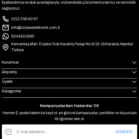
fiyatlandırma ve stok avantajlarıyla, mühendislik çözümlerinizde hız ve verimlilik
sağlıyoruz.
0212 249 90 97
info@ulutaselektronik.com.tr
5343921985
Kemankeş Mah. Erişteci Sok.Karaköy Pasajı No:9/15-16 Karaköy İstanbul
Türkiye
Kurumsal
Alışveriş
Üyelik
Kategoriler
Kampanyalardan Haberdar Ol!
Hemen E-posta listemize kayıt ol, en güncel kampanyalar, yenilikler ve duyuruları
ilk öğrenen sen ol.
GÖNDER