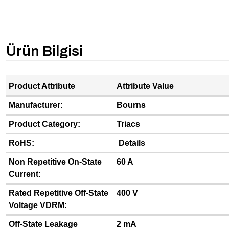
Ürün Bilgisi
Product Attribute
Attribute Value
Manufacturer:
Bourns
Product Category:
Triacs
RoHS:
Details
Non Repetitive On-State
60 A
Current:
Rated Repetitive Off-State
400 V
Voltage VDRM:
Off-State Leakage
2 mA