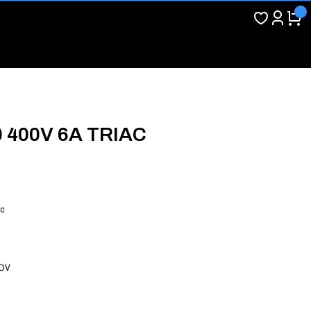
 400V 6A TRIAC
ac
KDV