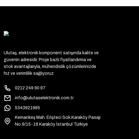
Ulutaş, elektronik komponent satışında kalite ve
güvenin adresidir. Proje bazlı fiyatlandırma ve
stok avantajlarıyla, mühendislik çözümlerinizde
hız ve verimlilik sağlıyoruz.
0212 249 90 97
info@ulutaselektronik.com.tr
5343921985
Kemankeş Mah. Erişteci Sok.Karaköy Pasajı
No:9/15-16 Karaköy İstanbul Türkiye