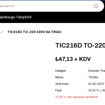
"Saat 14:00'a Kadar Verilen Siparişlerde Aynı Gün Kargo Avantajı!
"Binlerce Ürün Çeşitliliği ile Stoktan Hemen Teslim."
"Toptan Fiyatına Perakende Satış Avantajını Kaçırmayın!"
tişim
Kargo Takip
SSS
"Üyelere Özel: Stok Önceliği ve Proje Fiyatları."
TIC216D TO-220 400V 6A TRIAC
TIC216D TO-220
₺47,13
+ KDV
Kategori
Discrete Tri
Marka
TEXAS
Stok Kodu
IS-AC-0217
Fiyat
47,13 TL + 
*5,26 TL den başlayan taksitlerle!