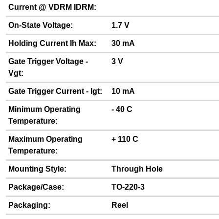
Current @ VDRM IDRM:
On-State Voltage:
1.7 V
Holding Current Ih Max:
30 mA
Gate Trigger Voltage -
3 V
Vgt:
Gate Trigger Current - Igt:
10 mA
Minimum Operating
- 40 C
Temperature:
Maximum Operating
+ 110 C
Temperature:
Mounting Style:
Through Hole
Package/Case:
TO-220-3
Packaging:
Reel