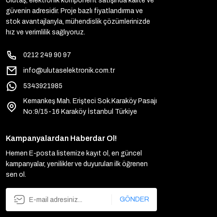
Ulutaş, elektronik komponent satışında kalite ve
güvenin adresidir. Proje bazlı fiyatlandırma ve
stok avantajlarıyla, mühendislik çözümlerinizde
hız ve verimlilik sağlıyoruz.
0212 249 90 97
info@ulutaselektronik.com.tr
5343921985
Kemankeş Mah. Erişteci Sok.Karaköy Pasajı
No:9/15-16 Karaköy İstanbul Türkiye
Kampanyalardan Haberdar Ol!
Hemen E-posta listemize kayıt ol, en güncel
kampanyalar, yenilikler ve duyuruları ilk öğrenen
sen ol.
GÖNDER