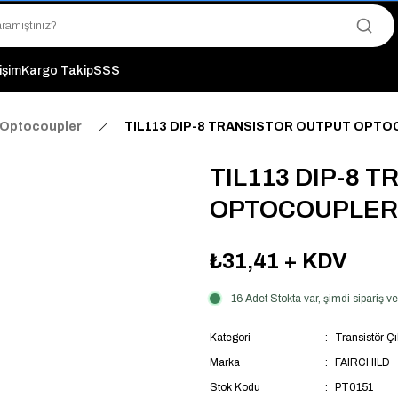
"Saat 14:00'a Kadar Verilen Siparişlerde Aynı Gün Kargo Avantajı!
"Binlerce Ürün Çeşitliliği ile Stoktan Hemen Teslim."
"Toptan Fiyatına Perakende Satış Avantajını Kaçırmayın!"
"Üyelere Özel: Stok Önceliği ve Proje Fiyatları."
tişim
Kargo Takip
SSS
ı Optocoupler
TIL113 DIP-8 TRANSISTOR OUTPUT OPT
TIL113 DIP-8 
OPTOCOUPLER
₺31,41
+ KDV
16 Adet Stokta var, şimdi sipariş 
Kategori
Transistör Çı
Marka
FAIRCHILD
Stok Kodu
PT0151