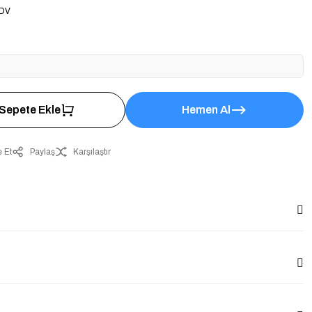
KDV
Sepete Ekle
Hemen Al
 Et
Paylaş
Karşılaştır