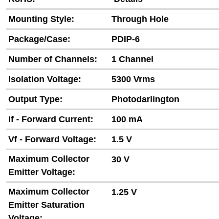
Mounting Style:
Through Hole
Package/Case:
PDIP-6
Number of Channels:
1 Channel
Isolation Voltage:
5300 Vrms
Output Type:
Photodarlington
If - Forward Current:
100 mA
Vf - Forward Voltage:
1.5 V
Maximum Collector
30 V
Emitter Voltage:
Maximum Collector
1.25 V
Emitter Saturation
Voltage: