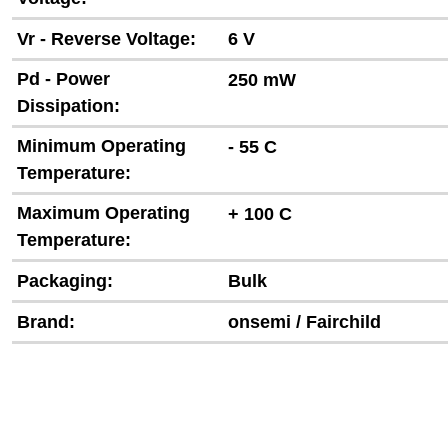
Vr - Reverse Voltage:
6 V
Pd - Power
250 mW
Dissipation:
Minimum Operating
- 55 C
Temperature:
Maximum Operating
+ 100 C
Temperature:
Packaging:
Bulk
Brand:
onsemi / Fairchild