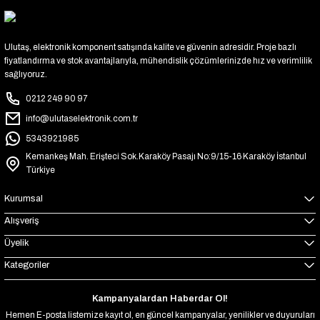
Ulutaş, elektronik komponent satışında kalite ve güvenin adresidir. Proje bazlı
fiyatlandırma ve stok avantajlarıyla, mühendislik çözümlerinizde hız ve verimlilik
sağlıyoruz.
0212 249 90 97
info@ulutaselektronik.com.tr
5343921985
Kemankeş Mah. Erişteci Sok.Karaköy Pasajı No:9/15-16 Karaköy İstanbul
Türkiye
Kurumsal
Alışveriş
Üyelik
Kategoriler
Kampanyalardan Haberdar Ol!
Hemen E-posta listemize kayıt ol, en güncel kampanyalar, yenilikler ve duyuruları