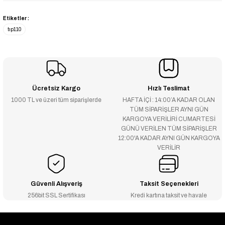
Etiketler :
tıp110
Ücretsiz Kargo
Hızlı Teslimat
1000 TL ve üzeri tüm siparişlerde
HAFTA İÇİ : 14:00’A KADAR OLAN
TÜM SİPARİŞLER AYNI GÜN
KARGOYA VERİLİRİ CUMARTESİ
GÜNÜ VERİLEN TÜM SİPARİŞLER
12:00'A KADAR AYNI GÜN KARGOYA
VERİLİR
Güvenli Alışveriş
Taksit Seçenekleri
256bit SSL Sertifikası
Kredi kartına taksit ve havale