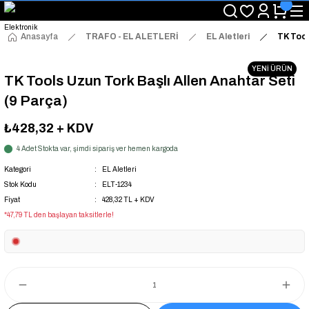
"Saat 14:00'a Kadar Verilen Siparişlerde Aynı Gün Kargo Avantajı!
"Binlerce Ürün Çeşitliliği ile Stoktan Hemen Teslim."
"Toptan Fiyatına Perakende Satış Avantajını Kaçırmayın!"
Anasayfa
TRAFO - EL ALETLERİ
EL Aletleri
TK Tool
"Üyelere Özel: Stok Önceliği ve Proje Fiyatları."
YENİ ÜRÜN
TK Tools Uzun Tork Başlı Allen Anahtar Seti
(9 Parça)
₺428,32
+ KDV
4 Adet Stokta var, şimdi sipariş ver hemen kargoda
Kategori
EL Aletleri
Stok Kodu
ELT-1234
Fiyat
428,32 TL + KDV
*47,79 TL den başlayan taksitlerle!