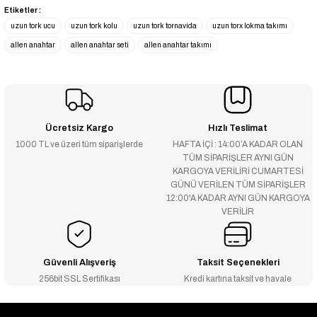
Etiketler :
uzun tork ucu
uzun tork kolu
uzun tork tornavida
uzun torx lokma takımı
allen anahtar
allen anahtar seti
allen anahtar takımı
Ücretsiz Kargo
Hızlı Teslimat
1000 TL ve üzeri tüm siparişlerde
HAFTA İÇİ : 14:00’A KADAR OLAN
TÜM SİPARİŞLER AYNI GÜN
KARGOYA VERİLİRİ CUMARTESİ
GÜNÜ VERİLEN TÜM SİPARİŞLER
12:00'A KADAR AYNI GÜN KARGOYA
VERİLİR
Güvenli Alışveriş
Taksit Seçenekleri
256bit SSL Sertifikası
Kredi kartına taksit ve havale