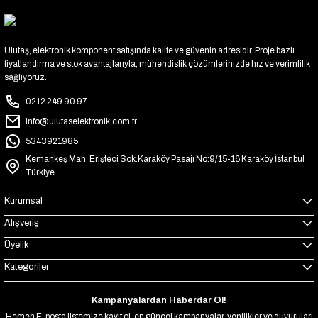
Ulutaş, elektronik komponent satışında kalite ve güvenin adresidir. Proje bazlı
fiyatlandırma ve stok avantajlarıyla, mühendislik çözümlerinizde hız ve verimlilik
sağlıyoruz.
0212 249 90 97
info@ulutaselektronik.com.tr
5343921985
Kemankeş Mah. Erişteci Sok.Karaköy Pasajı No:9/15-16 Karaköy İstanbul
Türkiye
Kurumsal
Alışveriş
Üyelik
Kategoriler
Kampanyalardan Haberdar Ol!
Hemen E-posta listemize kayıt ol, en güncel kampanyalar, yenilikler ve duyuruları