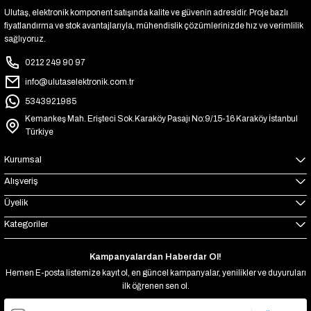
Ulutaş, elektronik komponent satışında kalite ve güvenin adresidir. Proje bazlı
fiyatlandırma ve stok avantajlarıyla, mühendislik çözümlerinizde hız ve verimlilik
sağlıyoruz.
0212 249 90 97
info@ulutaselektronik.com.tr
5343921985
Kemankeş Mah. Erişteci Sok.Karaköy Pasajı No:9/15-16 Karaköy İstanbul
Türkiye
Kurumsal
Alışveriş
Üyelik
Kategoriler
Kampanyalardan Haberdar Ol!
Hemen E-posta listemize kayıt ol, en güncel kampanyalar, yenilikler ve duyuruları
ilk öğrenen sen ol.