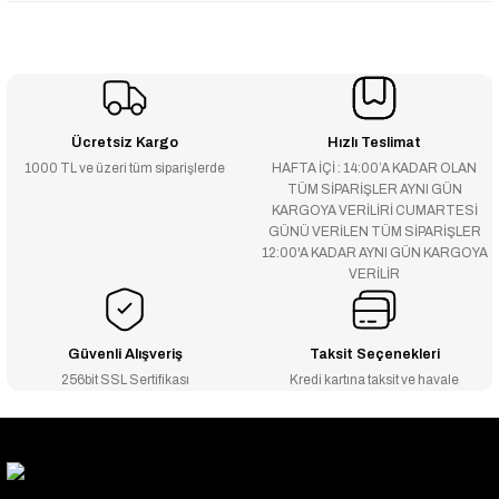
Ücretsiz Kargo
Hızlı Teslimat
1000 TL ve üzeri tüm siparişlerde
HAFTA İÇİ : 14:00’A KADAR OLAN
TÜM SİPARİŞLER AYNI GÜN
KARGOYA VERİLİRİ CUMARTESİ
GÜNÜ VERİLEN TÜM SİPARİŞLER
12:00'A KADAR AYNI GÜN KARGOYA
VERİLİR
Güvenli Alışveriş
Taksit Seçenekleri
256bit SSL Sertifikası
Kredi kartına taksit ve havale