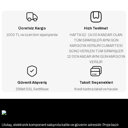
Ücretsiz Kargo
Hızlı Teslimat
1000 TL ve üzeri tüm siparişlerde
HAFTA İÇİ : 14:00’A KADAR OLAN
TÜM SİPARİŞLER AYNI GÜN
KARGOYA VERİLİRİ CUMARTESİ
GÜNÜ VERİLEN TÜM SİPARİŞLER
12:00'A KADAR AYNI GÜN KARGOYA
VERİLİR
Güvenli Alışveriş
Taksit Seçenekleri
256bit SSL Sertifikası
Kredi kartına taksit ve havale
Ulutaş, elektronik komponent satışında kalite ve güvenin adresidir. Proje bazlı