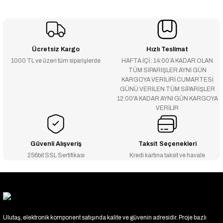
Ücretsiz Kargo
Hızlı Teslimat
1000 TL ve üzeri tüm siparişlerde
HAFTA İÇİ : 14:00’A KADAR OLAN
TÜM SİPARİŞLER AYNI GÜN
KARGOYA VERİLİRİ CUMARTESİ
GÜNÜ VERİLEN TÜM SİPARİŞLER
12:00'A KADAR AYNI GÜN KARGOYA
VERİLİR
Güvenli Alışveriş
Taksit Seçenekleri
256bit SSL Sertifikası
Kredi kartına taksit ve havale
Ulutaş, elektronik komponent satışında kalite ve güvenin adresidir. Proje bazlı