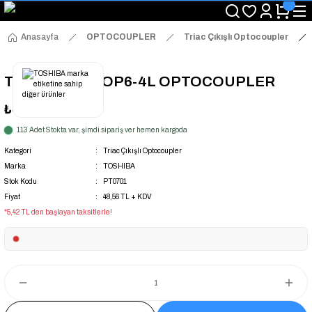
"Saat 14:00'a Kadar Verilen Siparişlerde Aynı Gün Kargo Avantajı!
"Binlerce Ürün Çeşitliliği ile Stoktan Hemen Teslim."
"Toptan Fiyatına Perakende Satış Avantajını Kaçırmayın!"
Anasayfa
OPTOCOUPLER
Triac Çıkışlı Optocoupler
"Üyelere Özel: Stok Önceliği ve Proje Fiyatları."
TLP161J MFSOP6-4L OPTOCOUPLER
₺48,56
+ KDV
113 Adet Stokta var, şimdi sipariş ver hemen kargoda
Kategori
Triac Çıkışlı Optocoupler
Marka
TOSHIBA
Stok Kodu
PT0701
Fiyat
48,56 TL + KDV
*5,42 TL den başlayan taksitlerle!