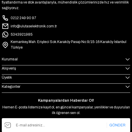
fiyatlandırma ve stok avantajlarıyla, mühendislik çözümlerinizde hız ve verimlilik
sağlıyoruz.
0212 249 90 97
info@ulutaselektronik.com.tr
5343921985
Kemankeş Mah. Erişteci Sok.Karaköy Pasajı No:9/15-16 Karaköy İstanbul
Türkiye
Kurumsal
Alışveriş
Üyelik
Kategoriler
Kampanyalardan Haberdar Ol!
Hemen E-posta listemize kayıt ol, en güncel kampanyalar, yenilikler ve duyuruları
ilk öğrenen sen ol.
GÖNDER