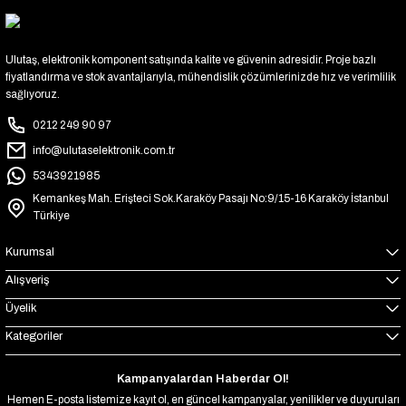
Ulutaş, elektronik komponent satışında kalite ve güvenin adresidir. Proje bazlı
fiyatlandırma ve stok avantajlarıyla, mühendislik çözümlerinizde hız ve verimlilik
sağlıyoruz.
0212 249 90 97
info@ulutaselektronik.com.tr
5343921985
Kemankeş Mah. Erişteci Sok.Karaköy Pasajı No:9/15-16 Karaköy İstanbul
Türkiye
Kurumsal
Alışveriş
Üyelik
Kategoriler
Kampanyalardan Haberdar Ol!
Hemen E-posta listemize kayıt ol, en güncel kampanyalar, yenilikler ve duyuruları