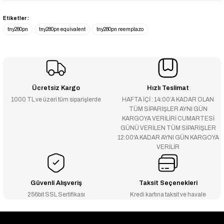
Etiketler :
tny280pn
tny280pn equivalent
tny280pn reemplazo
Ücretsiz Kargo
Hızlı Teslimat
1000 TL ve üzeri tüm siparişlerde
HAFTA İÇİ : 14:00’A KADAR OLAN
TÜM SİPARİŞLER AYNI GÜN
KARGOYA VERİLİRİ CUMARTESİ
GÜNÜ VERİLEN TÜM SİPARİŞLER
12:00'A KADAR AYNI GÜN KARGOYA
VERİLİR
Güvenli Alışveriş
Taksit Seçenekleri
256bit SSL Sertifikası
Kredi kartına taksit ve havale