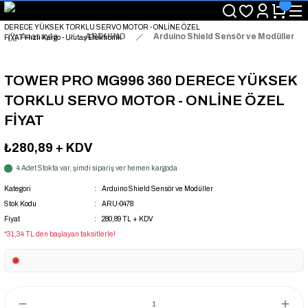
"Saat 14:00'a Kadar Verilen Siparişlerde Aynı Gün Kargo Avantajı!
"Binlerce Ürün Çeşitliliği ile Stoktan Hemen Teslim."
"Toptan Fiyatına Perakende Satış Avantajını Kaçırmayın!"
Anasayfa
ARDUINO
Arduino Shield Sensör ve Modüller
"Üyelere Özel: Stok Önceliği ve Proje Fiyatları."
TOWER PRO MG996 360 DERECE YÜKSEK
TORKLU SERVO MOTOR - ONLİNE ÖZEL
FİYAT
₺280,89
+ KDV
4 Adet Stokta var, şimdi sipariş ver hemen kargoda
Kategori
Arduino Shield Sensör ve Modüller
Stok Kodu
ARU-0478
Fiyat
280,89 TL + KDV
*31,34 TL den başlayan taksitlerle!