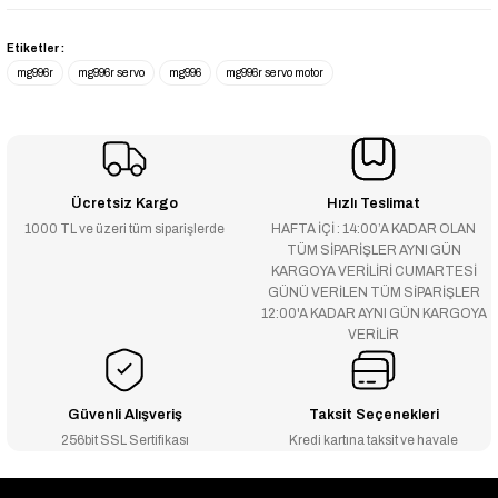
Etiketler :
mg996r
mg996r servo
mg996
mg996r servo motor
Ücretsiz Kargo
Hızlı Teslimat
1000 TL ve üzeri tüm siparişlerde
HAFTA İÇİ : 14:00’A KADAR OLAN
TÜM SİPARİŞLER AYNI GÜN
KARGOYA VERİLİRİ CUMARTESİ
GÜNÜ VERİLEN TÜM SİPARİŞLER
12:00'A KADAR AYNI GÜN KARGOYA
VERİLİR
Güvenli Alışveriş
Taksit Seçenekleri
256bit SSL Sertifikası
Kredi kartına taksit ve havale