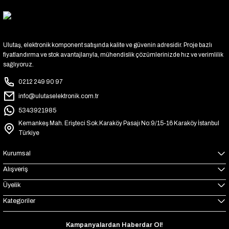
Ulutaş, elektronik komponent satışında kalite ve güvenin adresidir. Proje bazlı
fiyatlandırma ve stok avantajlarıyla, mühendislik çözümlerinizde hız ve verimlilik
sağlıyoruz.
0212 249 90 97
info@ulutaselektronik.com.tr
5343921985
Kemankeş Mah. Erişteci Sok.Karaköy Pasajı No:9/15-16 Karaköy İstanbul
Türkiye
Kurumsal
Alışveriş
Üyelik
Kategoriler
Kampanyalardan Haberdar Ol!