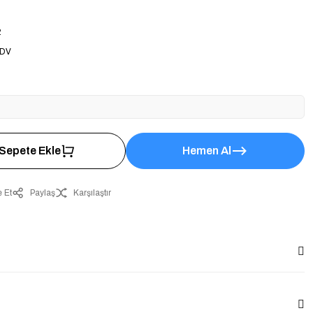
2
KDV
Sepete Ekle
Hemen Al
 Et
Paylaş
Karşılaştır