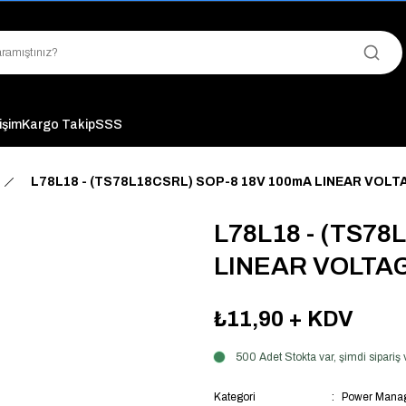
"Saat 14:00'a Kadar Verilen Siparişlerde Aynı Gün Kargo Avantajı!
"Binlerce Ürün Çeşitliliği ile Stoktan Hemen Teslim."
"Toptan Fiyatına Perakende Satış Avantajını Kaçırmayın!"
"Üyelere Özel: Stok Önceliği ve Proje Fiyatları."
tişim
Kargo Takip
SSS
L78L18 - (TS78L18CSRL) SOP-8 18V 100mA LINEAR VOL
L78L18 - (TS78
LINEAR VOLTA
₺11,90
+ KDV
500 Adet Stokta var, şimdi sipari
Kategori
Power Manag