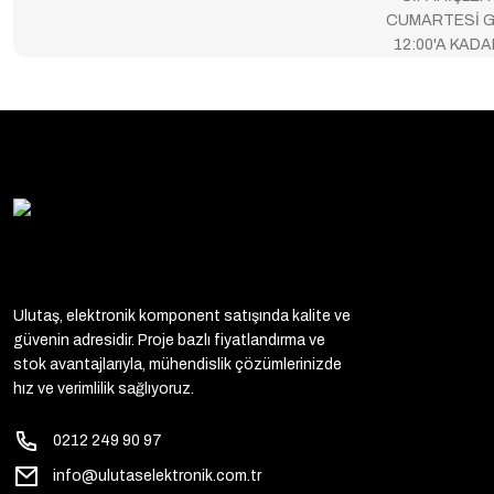
CUMARTESİ G
12:00'A KAD
Ulutaş, elektronik komponent satışında kalite ve
güvenin adresidir. Proje bazlı fiyatlandırma ve
stok avantajlarıyla, mühendislik çözümlerinizde
hız ve verimlilik sağlıyoruz.
0212 249 90 97
info@ulutaselektronik.com.tr