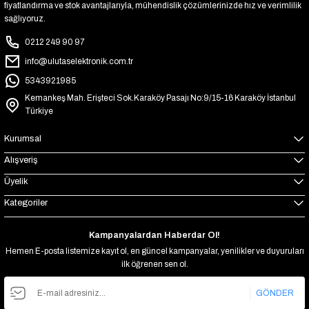
fiyatlandırma ve stok avantajlarıyla, mühendislik çözümlerinizde hız ve verimlilik
sağlıyoruz.
0212 249 90 97
info@ulutaselektronik.com.tr
5343921985
Kemankeş Mah. Erişteci Sok.Karaköy Pasajı No:9/15-16 Karaköy İstanbul
Türkiye
Kurumsal
Alışveriş
Üyelik
Kategoriler
Kampanyalardan Haberdar Ol!
Hemen E-posta listemize kayıt ol, en güncel kampanyalar, yenilikler ve duyuruları
ilk öğrenen sen ol.
GÖNDER