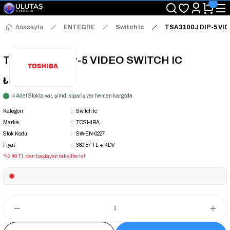
"Saat 14:00'a Kadar Verilen Siparişlerde Aynı Gün Kargo Avantajı!
"Binlerce Ürün Çeşitliliği ile Stoktan Hemen Teslim."
"Toptan Fiyatına Perakende Satış Avantajını Kaçırmayın!"
Anasayfa
ENTEGRE
Switch Ic
TSA3100J DIP-5 VID
"Üyelere Özel: Stok Önceliği ve Proje Fiyatları."
TSA3100J DIP-5 VIDEO SWITCH IC
₺380,87
+ KDV
4 Adet Stokta var, şimdi sipariş ver hemen kargoda
Kategori
Switch Ic
Marka
TOSHIBA
Stok Kodu
SW-EN-0227
Fiyat
380,87 TL + KDV
*42,49 TL den başlayan taksitlerle!