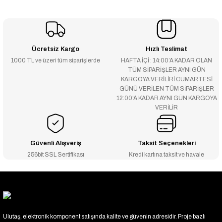
Ücretsiz Kargo
Hızlı Teslimat
1000 TL ve üzeri tüm siparişlerde
HAFTA İÇİ : 14:00’A KADAR OLAN
TÜM SİPARİŞLER AYNI GÜN
KARGOYA VERİLİRİ CUMARTESİ
GÜNÜ VERİLEN TÜM SİPARİŞLER
12:00'A KADAR AYNI GÜN KARGOYA
VERİLİR
Güvenli Alışveriş
Taksit Seçenekleri
256bit SSL Sertifikası
Kredi kartına taksit ve havale
Ulutaş, elektronik komponent satışında kalite ve güvenin adresidir. Proje bazlı