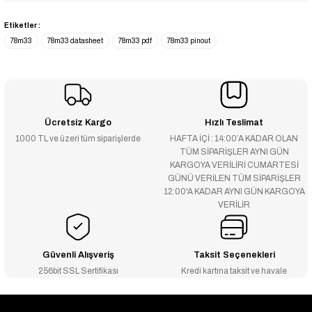
Etiketler :
78m33
78m33 datasheet
78m33 pdf
78m33 pinout
Ücretsiz Kargo
Hızlı Teslimat
1000 TL ve üzeri tüm siparişlerde
HAFTA İÇİ : 14:00’A KADAR OLAN
TÜM SİPARİŞLER AYNI GÜN
KARGOYA VERİLİRİ CUMARTESİ
GÜNÜ VERİLEN TÜM SİPARİŞLER
12:00'A KADAR AYNI GÜN KARGOYA
VERİLİR
Güvenli Alışveriş
Taksit Seçenekleri
256bit SSL Sertifikası
Kredi kartına taksit ve havale