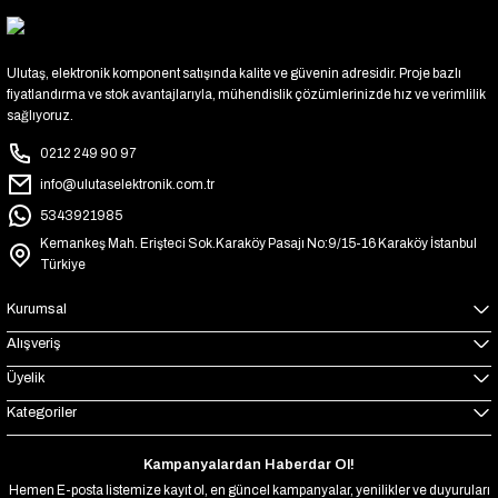
Ulutaş, elektronik komponent satışında kalite ve güvenin adresidir. Proje bazlı
fiyatlandırma ve stok avantajlarıyla, mühendislik çözümlerinizde hız ve verimlilik
sağlıyoruz.
0212 249 90 97
info@ulutaselektronik.com.tr
5343921985
Kemankeş Mah. Erişteci Sok.Karaköy Pasajı No:9/15-16 Karaköy İstanbul
Türkiye
Kurumsal
Alışveriş
Üyelik
Kategoriler
Kampanyalardan Haberdar Ol!
Hemen E-posta listemize kayıt ol, en güncel kampanyalar, yenilikler ve duyuruları