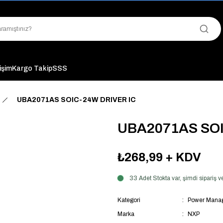
"Saat 14:00'a Kadar Verilen Siparişlerde Aynı Gün Kargo Avantajı!
"Binlerce Ürün Çeşitliliği ile Stoktan Hemen Teslim."
"Toptan Fiyatına Perakende Satış Avantajını Kaçırmayın!"
"Üyelere Özel: Stok Önceliği ve Proje Fiyatları."
tişim
Kargo Takip
SSS
UBA2071AS SOIC-24W DRIVER IC
UBA2071AS SOI
₺268,99
+ KDV
33 Adet Stokta var, şimdi sipariş
Kategori
Power Manag
Marka
NXP