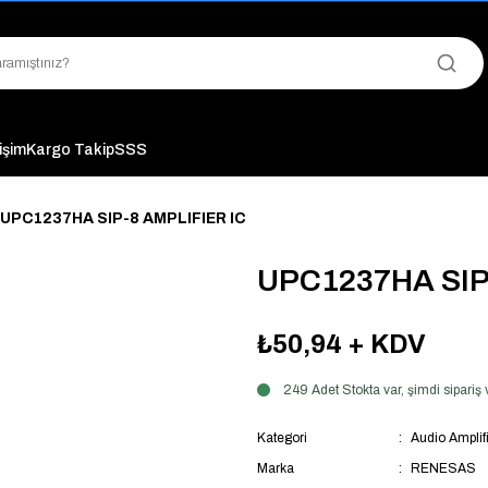
"Saat 14:00'a Kadar Verilen Siparişlerde Aynı Gün Kargo Avantajı!
"Binlerce Ürün Çeşitliliği ile Stoktan Hemen Teslim."
"Toptan Fiyatına Perakende Satış Avantajını Kaçırmayın!"
"Üyelere Özel: Stok Önceliği ve Proje Fiyatları."
tişim
Kargo Takip
SSS
UPC1237HA SIP-8 AMPLIFIER IC
UPC1237HA SIP
₺50,94
+ KDV
249 Adet Stokta var, şimdi sipari
Kategori
Audio Amplifi
Marka
RENESAS