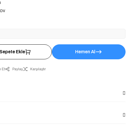
8
KDV
Sepete Ekle
Hemen Al
 Et
Paylaş
Karşılaştır