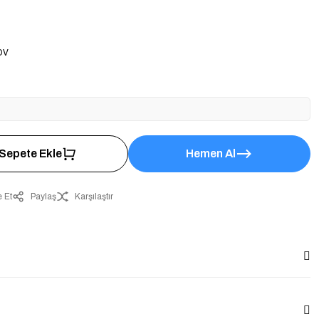
DV
Sepete Ekle
Hemen Al
 Et
Paylaş
Karşılaştır