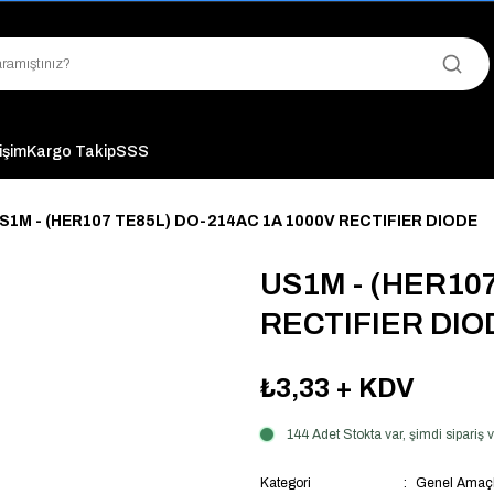
"Saat 14:00'a Kadar Verilen Siparişlerde Aynı Gün Kargo Avantajı!
"Binlerce Ürün Çeşitliliği ile Stoktan Hemen Teslim."
"Toptan Fiyatına Perakende Satış Avantajını Kaçırmayın!"
"Üyelere Özel: Stok Önceliği ve Proje Fiyatları."
tişim
Kargo Takip
SSS
S1M - (HER107 TE85L) DO-214AC 1A 1000V RECTIFIER DIODE
US1M - (HER10
RECTIFIER DIO
₺3,33
+ KDV
144 Adet Stokta var, şimdi sipari
Kategori
Genel Amaçlı