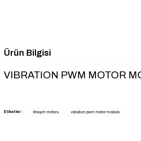
Ürün Bilgisi
VIBRATION PWM MOTOR M
Etiketler :
titreşim motoru
vıbratıon pwm motor module