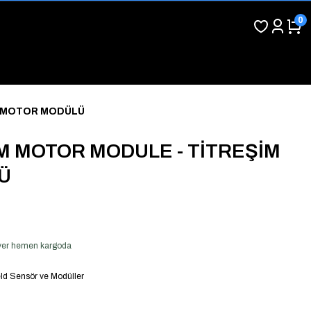
0
M MOTOR MODÜLÜ
M MOTOR MODULE - TİTREŞİM
Ü
ş ver hemen kargoda
ld Sensör ve Modüller