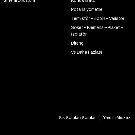
Şifremi Unuttum
Kondansatör
Potansiyometre
Termistör – Bobin – Varistör
Soket – Klemens – Plaket –
İzolatör
Direnç
Ve Daha Fazlası
Sık Sorulan Sorular
Yardım Merkezi