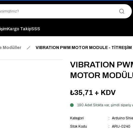
"Saat 14:00'a Kadar Verilen Siparişlerde Aynı Gün Kargo Avantajı!
"Binlerce Ürün Çeşitliliği ile Stoktan Hemen Teslim."
"Toptan Fiyatına Perakende Satış Avantajını Kaçırmayın!"
"Üyelere Özel: Stok Önceliği ve Proje Fiyatları."
tişim
Kargo Takip
SSS
e Modüller
VIBRATION PWM MOTOR MODULE - TİTREŞİ
VIBRATION PW
MOTOR MODÜL
₺35,71
+ KDV
190 Adet Stokta var, şimdi sipari
Kategori
Arduino Shie
Stok Kodu
ARU-0240