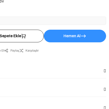
KDV
Sepete Ekle
Hemen Al
 Et
Paylaş
Karşılaştır