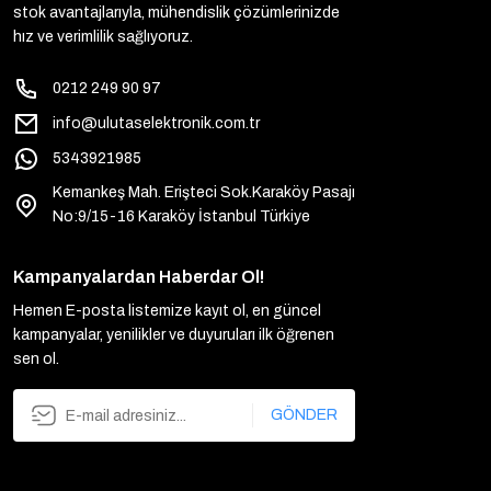
stok avantajlarıyla, mühendislik çözümlerinizde
hız ve verimlilik sağlıyoruz.
0212 249 90 97
info@ulutaselektronik.com.tr
5343921985
Kemankeş Mah. Erişteci Sok.Karaköy Pasajı
No:9/15-16 Karaköy İstanbul Türkiye
Kampanyalardan Haberdar Ol!
Hemen E-posta listemize kayıt ol, en güncel
kampanyalar, yenilikler ve duyuruları ilk öğrenen
sen ol.
GÖNDER