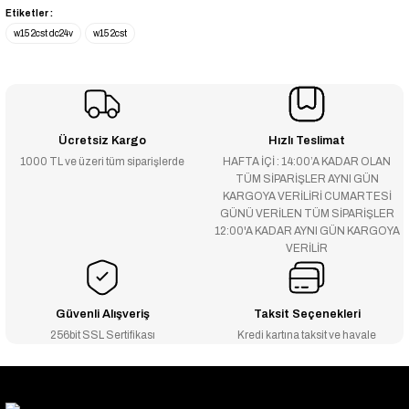
Etiketler :
w15 2cst dc24v
w15 2cst
Ücretsiz Kargo
Hızlı Teslimat
1000 TL ve üzeri tüm siparişlerde
HAFTA İÇİ : 14:00’A KADAR OLAN
TÜM SİPARİŞLER AYNI GÜN
KARGOYA VERİLİRİ CUMARTESİ
GÜNÜ VERİLEN TÜM SİPARİŞLER
12:00'A KADAR AYNI GÜN KARGOYA
VERİLİR
Güvenli Alışveriş
Taksit Seçenekleri
256bit SSL Sertifikası
Kredi kartına taksit ve havale