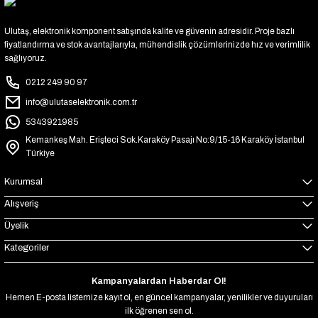
Ulutaş, elektronik komponent satışında kalite ve güvenin adresidir. Proje bazlı
fiyatlandırma ve stok avantajlarıyla, mühendislik çözümlerinizde hız ve verimlilik
sağlıyoruz.
0212 249 90 97
info@ulutaselektronik.com.tr
5343921985
Kemankeş Mah. Erişteci Sok.Karaköy Pasajı No:9/15-16 Karaköy İstanbul
Türkiye
Kurumsal
Alışveriş
Üyelik
Kategoriler
Kampanyalardan Haberdar Ol!
Hemen E-posta listemize kayıt ol, en güncel kampanyalar, yenilikler ve duyuruları
ilk öğrenen sen ol.