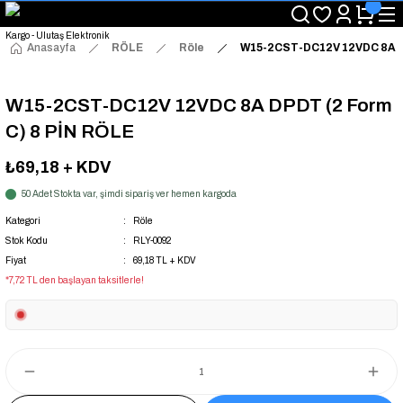
"Saat 14:00'a Kadar Verilen Siparişlerde Aynı Gün Kargo Avantajı!
"Binlerce Ürün Çeşitliliği ile Stoktan Hemen Teslim."
"Toptan Fiyatına Perakende Satış Avantajını Kaçırmayın!"
Anasayfa
RÖLE
Röle
W15-2CST-DC12V 12VDC 8A DP
"Üyelere Özel: Stok Önceliği ve Proje Fiyatları."
W15-2CST-DC12V 12VDC 8A DPDT (2 Form
C) 8 PİN RÖLE
₺69,18
+ KDV
50 Adet Stokta var, şimdi sipariş ver hemen kargoda
Kategori
Röle
Stok Kodu
RLY-0092
Fiyat
69,18 TL + KDV
*7,72 TL den başlayan taksitlerle!