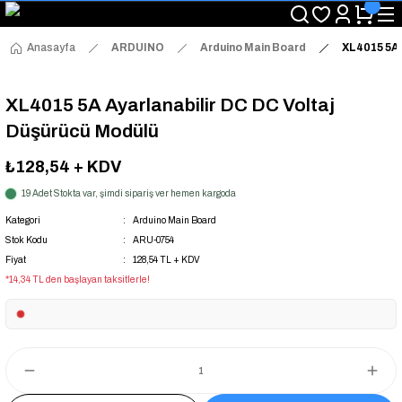
"Saat 14:00'a Kadar Verilen Siparişlerde Aynı Gün Kargo Avantajı!
"Binlerce Ürün Çeşitliliği ile Stoktan Hemen Teslim."
"Toptan Fiyatına Perakende Satış Avantajını Kaçırmayın!"
Anasayfa
ARDUINO
Arduino Main Board
XL4015 5A 
"Üyelere Özel: Stok Önceliği ve Proje Fiyatları."
XL4015 5A Ayarlanabilir DC DC Voltaj
Düşürücü Modülü
₺128,54
+ KDV
19 Adet Stokta var, şimdi sipariş ver hemen kargoda
Kategori
Arduino Main Board
Stok Kodu
ARU-0754
Fiyat
128,54 TL + KDV
*14,34 TL den başlayan taksitlerle!