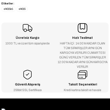
Etiketler :
xl4015e1
xl4015
Ücretsiz Kargo
Hızlı Teslimat
1000 TL ve üzeri tüm siparişlerde
HAFTA İÇİ : 14:00’A KADAR OLAN
TÜM SİPARİŞLER AYNI GÜN
KARGOYA VERİLİRİ CUMARTESİ
GÜNÜ VERİLEN TÜM SİPARİŞLER
12:00'A KADAR AYNI GÜN KARGOYA
VERİLİR
Güvenli Alışveriş
Taksit Seçenekleri
256bit SSL Sertifikası
Kredi kartına taksit ve havale