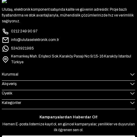
Ulutaş, elektronik komponent satışında kalite ve güvenin adresidir. Proje bazlı
fiyatlandırma ve stok avantajlarıyla, mühendislik çözümlerinizde hız ve verimlilik
sağlıyoruz.
0212 249 90 97
info@ulutaselektronik.com.tr
5343921985
Kemankeş Mah. Erişteci Sok.Karaköy Pasajı No:9/15-16 Karaköy İstanbul
Türkiye
Kurumsal
Alışveriş
Üyelik
Kategoriler
Kampanyalardan Haberdar Ol!
Hemen E-posta listemize kayıt ol, en güncel kampanyalar, yenilikler ve duyuruları
ilk öğrenen sen ol.