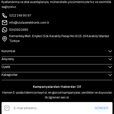
fiyatlandırma ve stok avantajlarıyla, mühendislik çözümlerinizde hız ve verimlilik
sağlıyoruz.
0212 249 90 97
info@ulutaselektronik.com.tr
5343921985
Kemankeş Mah. Erişteci Sok.Karaköy Pasajı No:9/15-16 Karaköy İstanbul
Türkiye
Kurumsal
Alışveriş
Üyelik
Kategoriler
Kampanyalardan Haberdar Ol!
Hemen E-posta listemize kayıt ol, en güncel kampanyalar, yenilikler ve duyuruları
ilk öğrenen sen ol.
GÖNDER