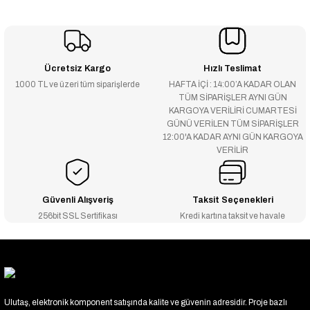
Ücretsiz Kargo
Hızlı Teslimat
1000 TL ve üzeri tüm siparişlerde
HAFTA İÇİ : 14:00’A KADAR OLAN
TÜM SİPARİŞLER AYNI GÜN
KARGOYA VERİLİRİ CUMARTESİ
GÜNÜ VERİLEN TÜM SİPARİŞLER
12:00'A KADAR AYNI GÜN KARGOYA
VERİLİR
Güvenli Alışveriş
Taksit Seçenekleri
256bit SSL Sertifikası
Kredi kartına taksit ve havale
Ulutaş, elektronik komponent satışında kalite ve güvenin adresidir. Proje bazlı