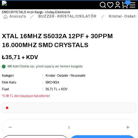
"Saat 14:00'a Kadar Verilen Siparişlerde Aynı Gün Kargo Avantajı!
"Binlerce Ürün Çeşitliliği ile Stoktan Hemen Teslim."
"Toptan Fiyatına Perakende Satış Avantajını Kaçırmayın!"
Anasayfa
BUZZER - KRİSTAL/OSİLATÖR
Kristal - Osilat
"Üyelere Özel: Stok Önceliği ve Proje Fiyatları."
XTAL 16MHZ S5032A 12PF + 30PPM
16.000MHZ SMD CRYSTALS
₺35,71
+ KDV
486 Adet Stokta var, şimdi sipariş ver hemen kargoda
Kategori
Kristal - Osilatör - Rezonatör
Stok Kodu
BKO-0014
Fiyat
35,71 TL + KDV
*3,98 TL den başlayan taksitlerle!