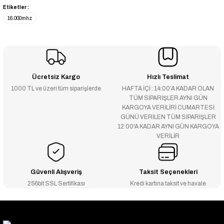
Etiketler :
16.000mhz
Ücretsiz Kargo
Hızlı Teslimat
1000 TL ve üzeri tüm siparişlerde
HAFTA İÇİ : 14:00’A KADAR OLAN
TÜM SİPARİŞLER AYNI GÜN
KARGOYA VERİLİRİ CUMARTESİ
GÜNÜ VERİLEN TÜM SİPARİŞLER
12:00'A KADAR AYNI GÜN KARGOYA
VERİLİR
Güvenli Alışveriş
Taksit Seçenekleri
256bit SSL Sertifikası
Kredi kartına taksit ve havale