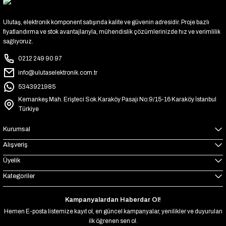
Ulutaş, elektronik komponent satışında kalite ve güvenin adresidir. Proje bazlı
fiyatlandırma ve stok avantajlarıyla, mühendislik çözümlerinizde hız ve verimlilik
sağlıyoruz.
0212 249 90 97
info@ulutaselektronik.com.tr
5343921985
Kemankeş Mah. Erişteci Sok.Karaköy Pasajı No:9/15-16 Karaköy İstanbul
Türkiye
Kurumsal
Alışveriş
Üyelik
Kategoriler
Kampanyalardan Haberdar Ol!
Hemen E-posta listemize kayıt ol, en güncel kampanyalar, yenilikler ve duyuruları
ilk öğrenen sen ol.