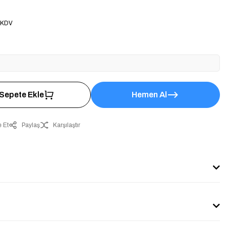
 KDV
Sepete Ekle
Hemen Al
 Et
Paylaş
Karşılaştır