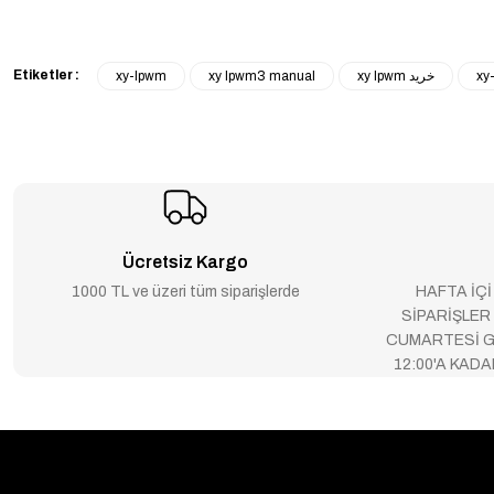
Etiketler :
xy-lpwm
xy lpwm3 manual
xy lpwm خرید
xy
Ücretsiz Kargo
1000 TL ve üzeri tüm siparişlerde
HAFTA İÇİ
SİPARİŞLER
CUMARTESİ G
12:00'A KAD