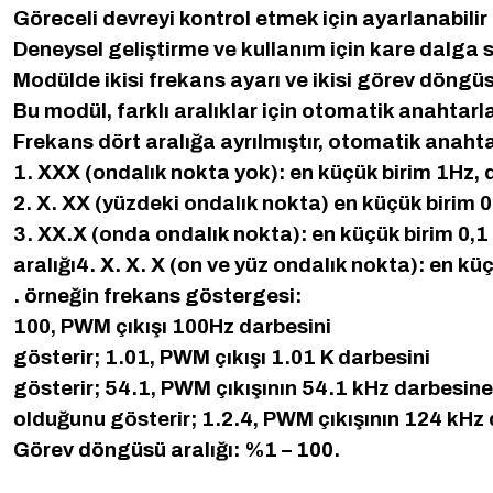
Göreceli devreyi kontrol etmek için ayarlanabilir 
Deneysel geliştirme ve kullanım için kare dalga si
Modülde ikisi frekans ayarı ve ikisi görev döngüs
Bu modül, farklı aralıklar için otomatik anahtarl
Frekans dört aralığa ayrılmıştır, otomatik anaht
1. XXX (ondalık nokta yok): en küçük birim 1Hz, d
2. X. XX (yüzdeki ondalık nokta) en küçük birim 0
3. XX.X (onda ondalık nokta): en küçük birim 0,1
aralığı4. X. X. X (on ve yüz ondalık nokta): en k
. örneğin frekans göstergesi:
100, PWM çıkışı 100Hz darbesini
gösterir; 1.01, PWM çıkışı 1.01 K darbesini
gösterir; 54.1, PWM çıkışının 54.1 kHz darbesine
olduğunu gösterir; 1.2.4, PWM çıkışının 124 kHz 
Görev döngüsü aralığı: %1 – 100.