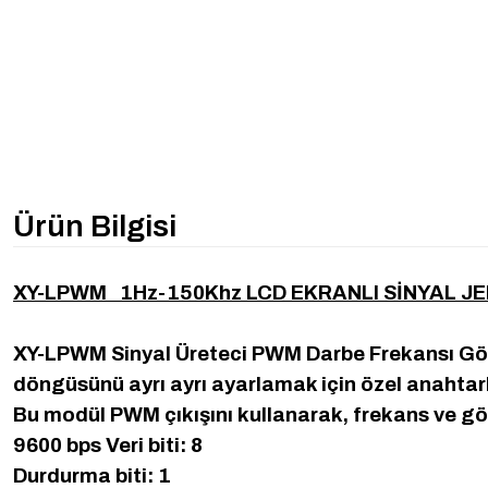
Ürün Bilgisi
XY-LPWM 1Hz-150Khz LCD EKRANLI SİNYAL 
XY-LPWM Sinyal Üreteci PWM Darbe Frekansı Görev
döngüsünü ayrı ayrı ayarlamak için özel anahtarl
Bu modül PWM çıkışını kullanarak, frekans ve gö
9600 bps Veri biti: 8
Durdurma biti: 1