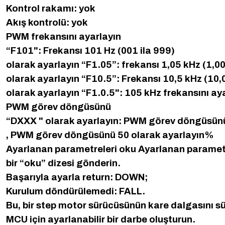
Kontrol rakamı: yok
Akış kontrolü: yok
PWM frekansını ayarlayın
“F101": Frekansı 101 Hz (001 ila 999)
olarak ayarlayın “F1.05”: frekansı 1,05 kHz (1,00
olarak ayarlayın “F10.5”: Frekansı 10,5 kHz (10,
olarak ayarlayın “F1.0.5": 105 kHz frekansını aya
PWM görev döngüsünü
“DXXX " olarak ayarlayın: PWM görev döngüsünü 
, PWM görev döngüsünü 50 olarak ayarlayın%
Ayarlanan parametreleri oku Ayarlanan parametr
bir “oku” dizesi gönderin.
Başarıyla ayarla return: DOWN;
Kurulum döndürülemedi: FALL.
Bu, bir step motor sürücüsünün kare dalgasını sür
MCU için ayarlanabilir bir darbe oluşturun.