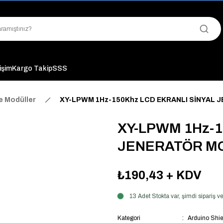
"Saat 14:00'a Kadar Verilen Siparişlerde Aynı Gün Kargo Avantajı!
"Binlerce Ürün Çeşitliliği ile Stoktan Hemen Teslim."
"Toptan Fiyatına Perakende Satış Avantajını Kaçırmayın!"
"Üyelere Özel: Stok Önceliği ve Proje Fiyatları."
tişim
Kargo Takip
SSS
e Modüller
XY-LPWM 1Hz-150Khz LCD EKRANLI SİNYAL
XY-LPWM 1Hz-1
JENERATÖR M
₺190,43
+ KDV
13 Adet Stokta var, şimdi sipariş
Kategori
Arduino Shie