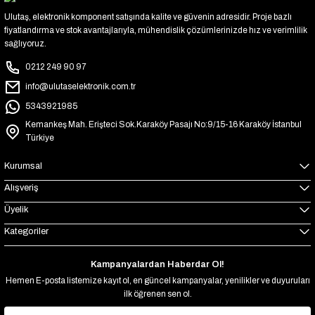
Ulutaş, elektronik komponent satışında kalite ve güvenin adresidir. Proje bazlı
fiyatlandırma ve stok avantajlarıyla, mühendislik çözümlerinizde hız ve verimlilik
sağlıyoruz.
0212 249 90 97
info@ulutaselektronik.com.tr
5343921985
Kemankeş Mah. Erişteci Sok.Karaköy Pasajı No:9/15-16 Karaköy İstanbul
Türkiye
Kurumsal
Alışveriş
Üyelik
Kategoriler
Kampanyalardan Haberdar Ol!
Hemen E-posta listemize kayıt ol, en güncel kampanyalar, yenilikler ve duyuruları
ilk öğrenen sen ol.