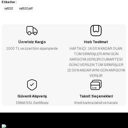
Etiketler :
xy6112
xy6112 pdf
Ücretsiz Kargo
Hızlı Teslimat
1000 TL ve üzeri tüm siparişlerde
HAFTA İÇİ : 14:00’A KADAR OLAN
TÜM SİPARİŞLER AYNI GÜN
KARGOYA VERİLİRİ CUMARTESİ
GÜNÜ VERİLEN TÜM SİPARİŞLER
12:00'A KADAR AYNI GÜN KARGOYA
VERİLİR
Güvenli Alışveriş
Taksit Seçenekleri
256bit SSL Sertifikası
Kredi kartına taksit ve havale