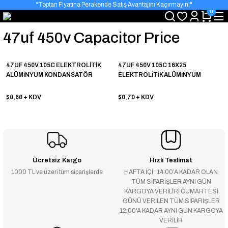
"Toptan Fiyatına Perakende Satış Avantajını Kaçırmayın!"
0
"Üyelere Özel: Stok Önceliği ve Proje Fiyatları."
47uf 450v Capacitor Price
47UF 450V 105C ELEKTROLİTİK
47UF 450V 105C 16X25
ALÜMİNYUM KONDANSATÖR
ELEKTROLİTİK ALÜMİNYUM
KONDANSATÖR
$0,60
+ KDV
$0,70
+ KDV
Ücretsiz Kargo
Hızlı Teslimat
1000 TL ve üzeri tüm siparişlerde
HAFTA İÇİ : 14:00’A KADAR OLAN
TÜM SİPARİŞLER AYNI GÜN
KARGOYA VERİLİRİ CUMARTESİ
GÜNÜ VERİLEN TÜM SİPARİŞLER
12:00'A KADAR AYNI GÜN KARGOYA
VERİLİR