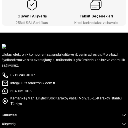
Güvenli Alışveriş
Taksit Seçenekleri
256bit SSL Sertifikası
Kredi kartına taksit ve havale
Ulutaş, elektronik komponent satışında kalite ve güvenin adresidir. Proje bazlı
fiyatlandırma ve stok avantajlarıyla, mühendislik çözümlerinizde hız ve verimlilik
sağlıyoruz.
0212 249 90 97
info@ulutaselektronik.com.tr
5343921985
Kemankeş Mah. Erişteci Sok.Karaköy Pasajı No:9/15-16 Karaköy İstanbul
Türkiye
Kurumsal
Alışveriş