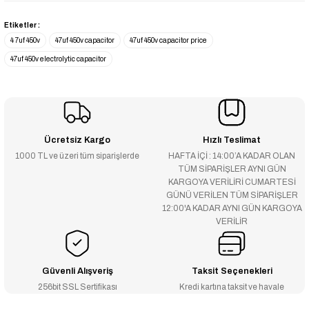
Etiketler :
4 7uf 450v
47uf 450v capacitor
47uf 450v capacitor price
47uf 450v electrolytic capacitor
Ücretsiz Kargo
Hızlı Teslimat
1000 TL ve üzeri tüm siparişlerde
HAFTA İÇİ : 14:00’A KADAR OLAN
TÜM SİPARİŞLER AYNI GÜN
KARGOYA VERİLİRİ CUMARTESİ
GÜNÜ VERİLEN TÜM SİPARİŞLER
12:00'A KADAR AYNI GÜN KARGOYA
VERİLİR
Güvenli Alışveriş
Taksit Seçenekleri
256bit SSL Sertifikası
Kredi kartına taksit ve havale