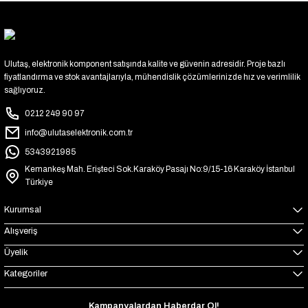
Ulutaş, elektronik komponent satışında kalite ve güvenin adresidir. Proje bazlı
fiyatlandırma ve stok avantajlarıyla, mühendislik çözümlerinizde hız ve verimlilik
sağlıyoruz.
0212 249 90 97
info@ulutaselektronik.com.tr
5343921985
Kemankeş Mah. Erişteci Sok.Karaköy Pasajı No:9/15-16 Karaköy İstanbul
Türkiye
Kurumsal
Alışveriş
Üyelik
Kategoriler
Kampanyalardan Haberdar Ol!