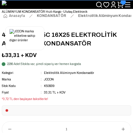
"Saat 14:00'a Kadar Verilen Siparişlerde Aynı Gün Kargo Avantajı!
"Binlerce Ürün Çeşitliliği ile Stoktan Hemen Teslim."
"Toptan Fiyatına Perakende Satış Avantajını Kaçırmayın!"
Anasayfa
KONDANSATÖR
Elektrolitik Alüminyum Konda
"Üyelere Özel: Stok Önceliği ve Proje Fiyatları."
47UF 450V 105C 16X25 ELEKTROLİTİK
ALÜMİNYUM KONDANSATÖR
₺33,31
+ KDV
2286 Adet Stokta var, şimdi sipariş ver hemen kargoda
Kategori
Elektrolitik Alüminyum Kondansatör
Marka
JCCON
Stok Kodu
KS0939
Fiyat
33,31 TL + KDV
*3,72 TL den başlayan taksitlerle!